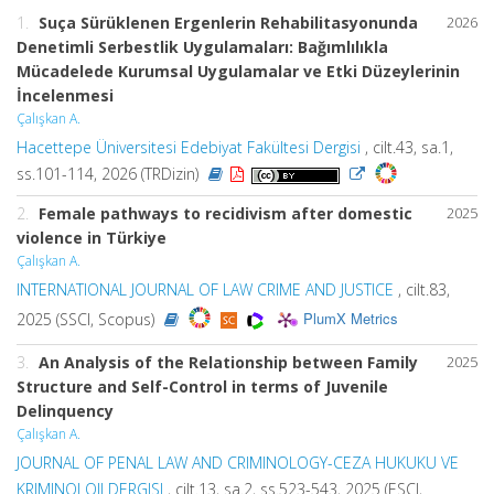
1.
Suça Sürüklenen Ergenlerin Rehabilitasyonunda
2026
Denetimli Serbestlik Uygulamaları: Bağımlılıkla
Mücadelede Kurumsal Uygulamalar ve Etki Düzeylerinin
İncelenmesi
Çalışkan A.
Hacettepe Üniversitesi Edebiyat Fakültesi Dergisi
, cilt.43, sa.1,
ss.101-114, 2026 (TRDizin)
2.
Female pathways to recidivism after domestic
2025
violence in Türkiye
Çalışkan A.
INTERNATIONAL JOURNAL OF LAW CRIME AND JUSTICE
, cilt.83,
PlumX Metrics
2025 (SSCI, Scopus)
3.
An Analysis of the Relationship between Family
2025
Structure and Self-Control in terms of Juvenile
Delinquency
Çalışkan A.
JOURNAL OF PENAL LAW AND CRIMINOLOGY-CEZA HUKUKU VE
KRIMINOLOJI DERGISI
, cilt.13, sa.2, ss.523-543, 2025 (ESCI,