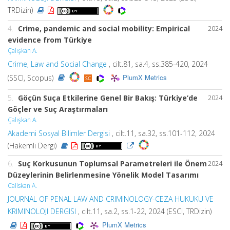
TRDizin)
4.
Crime, pandemic and social mobility: Empirical
2024
evidence from Türkiye
Çalışkan A.
Crime, Law and Social Change
, cilt.81, sa.4, ss.385-420, 2024
PlumX Metrics
(SSCI, Scopus)
5.
Göçün Suça Etkilerine Genel Bir Bakış: Türkiye’de
2024
Göçler ve Suç Araştırmaları
Çalışkan A.
Akademi Sosyal Bilimler Dergisi
, cilt.11, sa.32, ss.101-112, 2024
(Hakemli Dergi)
6.
Suç Korkusunun Toplumsal Parametreleri ile Önem
2024
Düzeylerinin Belirlenmesine Yönelik Model Tasarımı
Caliskan A.
JOURNAL OF PENAL LAW AND CRIMINOLOGY-CEZA HUKUKU VE
KRIMINOLOJI DERGISI
, cilt.11, sa.2, ss.1-22, 2024 (ESCI, TRDizin)
PlumX Metrics