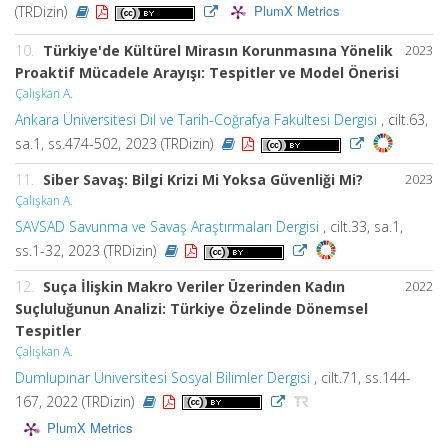
PlumX Metrics
(TRDizin)
10.
Türkiye'de Kültürel Mirasın Korunmasına Yönelik
2023
Proaktif Mücadele Arayışı: Tespitler ve Model Önerisi
Çalışkan A.
Ankara Üniversitesi Dil ve Tarih-Coğrafya Fakültesi Dergisi
, cilt.63,
sa.1, ss.474-502, 2023 (TRDizin)
11.
Siber Savaş: Bilgi Krizi Mi Yoksa Güvenliği Mi?
2023
Çalışkan A.
SAVSAD Savunma ve Savaş Araştırmaları Dergisi
, cilt.33, sa.1,
ss.1-32, 2023 (TRDizin)
12.
Suça İlişkin Makro Veriler Üzerinden Kadın
2022
Suçluluğunun Analizi: Türkiye Özelinde Dönemsel
Tespitler
Çalışkan A.
Dumlupınar Üniversitesi Sosyal Bilimler Dergisi
, cilt.71, ss.144-
167, 2022 (TRDizin)
PlumX Metrics