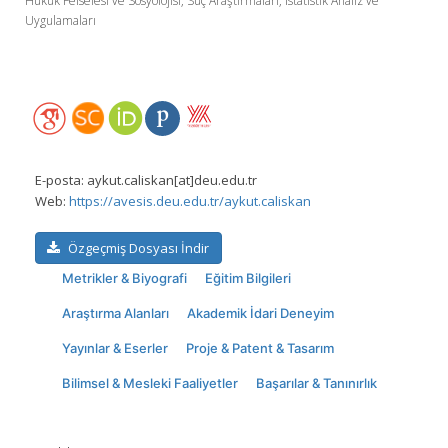
Hukuk Felsefesi ve Sosyolojisi, Suç Araştırmaları, İstatistik Analiz ve
Uygulamaları
E-posta:
aykut.caliskan[at]deu.edu.tr
Web:
https://avesis.deu.edu.tr/aykut.caliskan
Özgeçmiş Dosyası İndir
Metrikler & Biyografi
Eğitim Bilgileri
Araştırma Alanları
Akademik İdari Deneyim
Yayınlar & Eserler
Proje & Patent & Tasarım
Bilimsel & Mesleki Faaliyetler
Başarılar & Tanınırlık