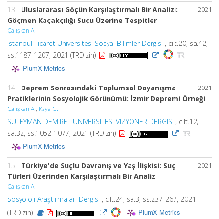
13.
Uluslararası Göçün Karşılaştırmalı Bir Analizi:
2021
Göçmen Kaçakçılığı Suçu Üzerine Tespitler
Çalışkan A.
Istanbul Ticaret Üniversitesi Sosyal Bilimler Dergisi
, cilt.20, sa.42,
ss.1187-1207, 2021 (TRDizin)
PlumX Metrics
14.
Deprem Sonrasındaki Toplumsal Dayanışma
2021
Pratiklerinin Sosyolojik Görünümü: İzmir Depremi Örneği
Çalışkan A.
,
Kaya G.
SÜLEYMAN DEMIREL ÜNIVERSITESI VIZYONER DERGISI
, cilt.12,
sa.32, ss.1052-1077, 2021 (TRDizin)
PlumX Metrics
15.
Türkiye'de Suçlu Davranış ve Yaş İlişkisi: Suç
2021
Türleri Üzerinden Karşılaştırmalı Bir Analiz
Çalışkan A.
Sosyoloji Araştırmaları Dergisi
, cilt.24, sa.3, ss.237-267, 2021
PlumX Metrics
(TRDizin)