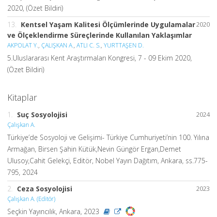
2020, (Özet Bildiri)
13.
Kentsel Yaşam Kalitesi Ölçümlerinde Uygulamalar
2020
ve Ölçeklendirme Süreçlerinde Kullanılan Yaklaşımlar
AKPOLAT Y.
,
ÇALIŞKAN A.
,
ATLI C. S.
,
YURTTAŞEN D.
5.Uluslararası Kent Araştırmaları Kongresi, 7 - 09 Ekim 2020,
(Özet Bildiri)
Kitaplar
1.
Suç Sosyolojisi
2024
Çalışkan A.
Türkiye’de Sosyoloji ve Gelişimi- Türkiye Cumhuriyeti’nin 100. Yılına
Armağan, Birsen Şahin Kütük,Nevin Güngör Ergan,Demet
Ulusoy,Cahit Gelekçi, Editör, Nobel Yayın Dağıtım, Ankara, ss.775-
795, 2024
2.
Ceza Sosyolojisi
2023
Çalışkan A. (Editör)
Seçkin Yayıncılık, Ankara, 2023