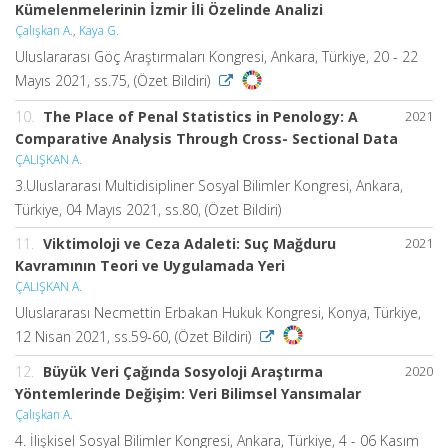
Kümelenmelerinin İzmir İli Özelinde Analizi
Çalışkan A.
,
Kaya G.
Uluslararası Göç Araştırmaları Kongresi, Ankara, Türkiye, 20 - 22
Mayıs 2021, ss.75, (Özet Bildiri)
10.
The Place of Penal Statistics in Penology: A
2021
Comparative Analysis Through Cross- Sectional Data
ÇALIŞKAN A.
3.Uluslararası Multidisipliner Sosyal Bilimler Kongresi, Ankara,
Türkiye, 04 Mayıs 2021, ss.80, (Özet Bildiri)
11.
Viktimoloji ve Ceza Adaleti: Suç Mağduru
2021
Kavramının Teori ve Uygulamada Yeri
ÇALIŞKAN A.
Uluslararası Necmettin Erbakan Hukuk Kongresi, Konya, Türkiye,
12 Nisan 2021, ss.59-60, (Özet Bildiri)
12.
Büyük Veri Çağında Sosyoloji Araştırma
2020
Yöntemlerinde Değişim: Veri Bilimsel Yansımalar
Çalışkan A.
4. İlişkisel Sosyal Bilimler Kongresi, Ankara, Türkiye, 4 - 06 Kasım