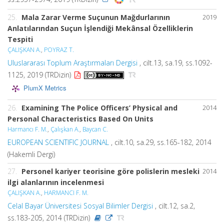
25.
Mala Zarar Verme Suçunun Mağdurlarının
2019
Anlatılarından Suçun İşlendiği Mekânsal Özelliklerin
Tespiti
ÇALIŞKAN A.
,
POYRAZ T.
Uluslararası Toplum Araştırmaları Dergisi
, cilt.13, sa.19, ss.1092-
1125, 2019 (TRDizin)
PlumX Metrics
26.
Examining The Police Officers’ Physical and
2014
Personal Characteristics Based On Units
Harmancı F. M.
,
Çalışkan A.
,
Baycan C.
EUROPEAN SCIENTIFIC JOURNAL
, cilt.10, sa.29, ss.165-182, 2014
(Hakemli Dergi)
27.
Personel kariyer teorisine göre polislerin mesleki
2014
ilgi alanlarının incelenmesi
ÇALIŞKAN A.
,
HARMANCI F. M.
Celal Bayar Üniversitesi Sosyal Bilimler Dergisi
, cilt.12, sa.2,
ss.183-205, 2014 (TRDizin)