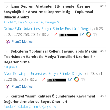
16.
İzmir Deprem Afetinden Etkilenenler Üzerine
2021
Sosyolojik Bir Araştırma: Depremle İlgili Toplumsal
Bilincin Analizi
Akpolat Y.
,
Kaya G.
,
Çalışkan A.
,
Karaağaç Ş.
Dokuz Eylül Üniversitesi Sosyal Bilimler Enstitüsü Dergisi
, cilt.23,
sa.2, ss.723-753, 2021 (TRDizin)
PlumX Metrics
17.
Bekçilerin Toplumsal Rolleri: Savunulabilir Mekân
2021
Teorisinden Hareketle Medya Temsilleri Üzerine Bir
Değerlendirme
Çalışkan A.
Afyon Kocatepe Üniversitesi Sosyal Bilimler Dergisi
, cilt.23, sa.1,
ss.20-36, 2021 (TRDizin)
PlumX Metrics
18.
Kentsel Yaşam Kalitesi Ölçümlerinde Kavramsal
2021
Değerlendirmeler ve Boyut Önerileri
Akpolat Y.
,
Kökalan Çımrın F.
,
Çalışkan A.