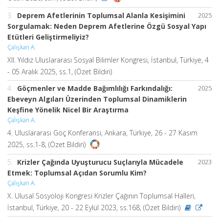
3.
Deprem Afetlerinin Toplumsal Alanla Kesişimini
2025
Sorgulamak: Neden Deprem Afetlerine Özgü Sosyal Yapı
Etütleri Geliştirmeliyiz?
Çalışkan A.
XII. Yıldız Uluslararası Sosyal Bilimler Kongresi, İstanbul, Türkiye, 4
- 05 Aralık 2025, ss.1, (Özet Bildiri)
4.
Göçmenler ve Madde Bağımlılığı Farkındalığı:
2025
Ebeveyn Algıları Üzerinden Toplumsal Dinamiklerin
Keşfine Yönelik Nicel Bir Araştırma
Çalışkan A.
4. Uluslararası Göç Konferansı, Ankara, Türkiye, 26 - 27 Kasım
2025, ss.1-8, (Özet Bildiri)
5.
Krizler Çağında Uyuşturucu Suçlarıyla Mücadele
2023
Etmek: Toplumsal Açıdan Sorumlu Kim?
Çalışkan A.
X. Ulusal Sosyoloji Kongresi Krizler Çağının Toplumsal Halleri,
İstanbul, Türkiye, 20 - 22 Eylül 2023, ss.168, (Özet Bildiri)