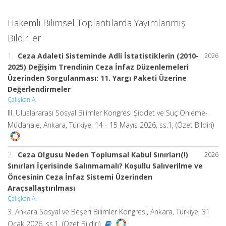
Hakemli Bilimsel Toplantılarda Yayımlanmış
Bildiriler
1.
Ceza Adaleti Sisteminde Adli İstatistiklerin (2010-
2026
2025) Değişim Trendinin Ceza İnfaz Düzenlemeleri
Üzerinden Sorgulanması: 11. Yargı Paketi Üzerine
Değerlendirmeler
Çalışkan A.
III. Uluslararası Sosyal Bilimler Kongresi Şiddet ve Suç Önleme-
Müdahale, Ankara, Türkiye, 14 - 15 Mayıs 2026, ss.1, (Özet Bildiri)
2.
Ceza Olgusu Neden Toplumsal Kabul Sınırları(!)
2026
Sınırları İçerisinde Salınmamalı? Koşullu Salıverilme ve
Öncesinin Ceza İnfaz Sistemi Üzerinden
Araçsallaştırılması
Çalışkan A.
3. Ankara Sosyal ve Beşeri Bilimler Kongresi, Ankara, Türkiye, 31
Ocak 2026, ss.1, (Özet Bildiri)