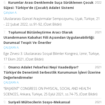
6.
Kurumlar Arası Denklemde Suça Sürüklenen Çocuk
2022
Süjesi: Türkiye'de (Çocuk!) Adalet Sistemi
Çalışkan A.
Uluslararası Güncel Araştırmalar Sempozyumu, Uşak, Türkiye, 21
- 22 Şubat 2022, ss.91-92, (Özet Bildiri)
7.
Toplumsal Bütünleştirme Aracı Olarak
2021
Utandırmanın Kabahat Fiili Açısından Uygulanabilirliği:
Durumsal Tespit Ve Öneriler
ÇALIŞKAN A.
Ege Zirvesi 3. Uluslararası Sosyal Bilimler Kongresi, İzmir, Türkiye,
17 Ekim 2021, (Özet Bildiri)
8.
Onarıcı Adalet Felsefesi Neyi Vaadediyor?
2021
Türkiye’de Denetimli Serbestlik Kurumunun İşlevi Üzerine
Değerlendirmeler
ÇALIŞKAN A.
"BAŞKENT" CONGRESS ON PHYSICAL, SOCIAL AND HEALTH
SCIENCES, Ankara, Türkiye, 25 Eylül 2021, ss.74-75, (Özet Bildiri)
9.
Suriyeli Mültecilerin Sosyo-Mekansal
2021