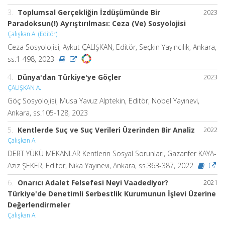
3.
Toplumsal Gerçekliğin İzdüşümünde Bir
2023
Paradoksun(!) Ayrıştırılması: Ceza (Ve) Sosyolojisi
Çalışkan A. (Editör)
Ceza Sosyolojisi, Aykut ÇALIŞKAN, Editör, Seçkin Yayıncılık, Ankara,
ss.1-498, 2023
4.
Dünya'dan Türkiye'ye Göçler
2023
ÇALIŞKAN A.
Göç Sosyolojisi, Musa Yavuz Alptekin, Editör, Nobel Yayınevi,
Ankara, ss.105-128, 2023
5.
Kentlerde Suç ve Suç Verileri Üzerinden Bir Analiz
2022
Çalışkan A.
DERT YÜKÜ MEKANLAR Kentlerin Sosyal Sorunları, Gazanfer KAYA-
Aziz ŞEKER, Editör, Nika Yayınevi, Ankara, ss.363-387, 2022
6.
Onarıcı Adalet Felsefesi Neyi Vaadediyor?
2021
Türkiye'de Denetimli Serbestlik Kurumunun İşlevi Üzerine
Değerlendirmeler
Çalışkan A.