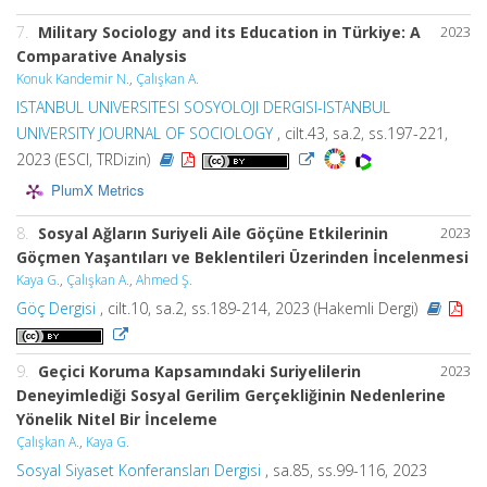
7.
Military Sociology and its Education in Türkiye: A
2023
Comparative Analysis
Konuk Kandemir N.
,
Çalışkan A.
ISTANBUL UNIVERSITESI SOSYOLOJI DERGISI-ISTANBUL
UNIVERSITY JOURNAL OF SOCIOLOGY
, cilt.43, sa.2, ss.197-221,
2023 (ESCI, TRDizin)
PlumX Metrics
8.
Sosyal Ağların Suriyeli Aile Göçüne Etkilerinin
2023
Göçmen Yaşantıları ve Beklentileri Üzerinden İncelenmesi
Kaya G.
,
Çalışkan A.
,
Ahmed Ş.
Göç Dergisi
, cilt.10, sa.2, ss.189-214, 2023 (Hakemli Dergi)
9.
Geçici Koruma Kapsamındaki Suriyelilerin
2023
Deneyimlediği Sosyal Gerilim Gerçekliğinin Nedenlerine
Yönelik Nitel Bir İnceleme
Çalışkan A.
,
Kaya G.
Sosyal Siyaset Konferansları Dergisi
, sa.85, ss.99-116, 2023