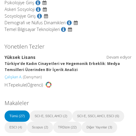
Psikolojiye Giriş
Askeri Sosyoloji
Sosyolojiye Giriş
Demografi ve Nüfus Dinamikleri
Temel Bilgisayar Teknolojileri
Yönetilen Tezler
Yüksek Lisans
Devam ediyor
Türkiye’de Kadın Cinayetleri ve Hegemonik Erkeklik: Medya
Temsilleri Üzerinden Bir İçerik Analizi
Çalışkan A.
(Danışman)
H.Tepekule(Öğrenci)
Makaleler
Tümü (27)
SCI-E, SSCI, AHCI (2)
SCI-E, SSCI, AHCI, ESCI (6)
ESCI (4)
Scopus (2)
TRDizin (22)
Diğer Yayınlar (3)