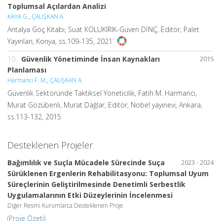
Toplumsal Açılardan Analizi
KAYA G.
,
ÇALIŞKAN A.
Antalya Göç Kitabı, Suat KOLUKIRIK-Güven DİNÇ, Editör, Palet
Yayınları, Konya, ss.109-135, 2021
10.
Güvenlik Yönetiminde İnsan Kaynakları
2015
Planlaması
Harmancı F. M.
,
ÇALIŞKAN A.
Güvenlik Sektöründe Taktiksel Yöneticilik, Fatih M. Harmancı,
Murat Gözübenli, Murat Dağlar, Editör, Nobel yayınevi, Ankara,
ss.113-132, 2015
Desteklenen Projeler
Bağımlılık ve Suçla Mücadele Sürecinde Suça
2023 - 2024
Sürüklenen Ergenlerin Rehabilitasyonu: Toplumsal Uyum
Süreçlerinin Geliştirilmesinde Denetimli Serbestlik
Uygulamalarının Etki Düzeylerinin İncelenmesi
Diğer Resmi Kurumlarca Desteklenen Proje
(Proje Özeti)