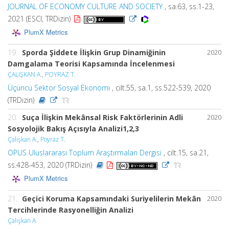
JOURNAL OF ECONOMY CULTURE AND SOCIETY
, sa.63, ss.1-23,
2021 (ESCI, TRDizin)
PlumX Metrics
19.
Sporda Şiddete İlişkin Grup Dinamiğinin
2020
Damgalama Teorisi Kapsamında İncelenmesi
ÇALIŞKAN A.
,
POYRAZ T.
Üçüncü Sektör Sosyal Ekonomi
, cilt.55, sa.1, ss.522-539, 2020
(TRDizin)
20.
Suça İlişkin Mekânsal Risk Faktörlerinin Adli
2020
Sosyolojik Bakış Açısıyla Analizi1,2,3
Çalışkan A.
,
Poyraz T.
OPUS Uluslararası Toplum Araştırmaları Dergisi
, cilt.15, sa.21,
ss.428-453, 2020 (TRDizin)
PlumX Metrics
21.
Geçici Koruma Kapsamındaki Suriyelilerin Mekân
2020
Tercihlerinde Rasyonelliğin Analizi
Çalışkan A.