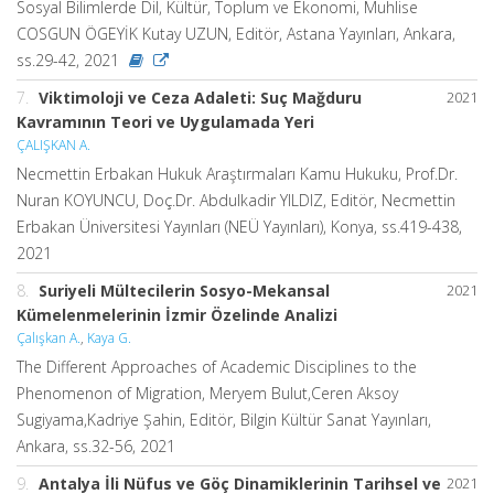
Sosyal Bilimlerde Dil, Kültür, Toplum ve Ekonomi, Muhlise
COSGUN ÖGEYİK Kutay UZUN, Editör, Astana Yayınları, Ankara,
ss.29-42, 2021
7.
Viktimoloji ve Ceza Adaleti: Suç Mağduru
2021
Kavramının Teori ve Uygulamada Yeri
ÇALIŞKAN A.
Necmettin Erbakan Hukuk Araştırmaları Kamu Hukuku, Prof.Dr.
Nuran KOYUNCU, Doç.Dr. Abdulkadir YILDIZ, Editör, Necmettin
Erbakan Üniversitesi Yayınları (NEÜ Yayınları), Konya, ss.419-438,
2021
8.
Suriyeli Mültecilerin Sosyo-Mekansal
2021
Kümelenmelerinin İzmir Özelinde Analizi
Çalışkan A.
,
Kaya G.
The Different Approaches of Academic Disciplines to the
Phenomenon of Migration, Meryem Bulut,Ceren Aksoy
Sugiyama,Kadriye Şahin, Editör, Bilgin Kültür Sanat Yayınları,
Ankara, ss.32-56, 2021
9.
Antalya İli Nüfus ve Göç Dinamiklerinin Tarihsel ve
2021