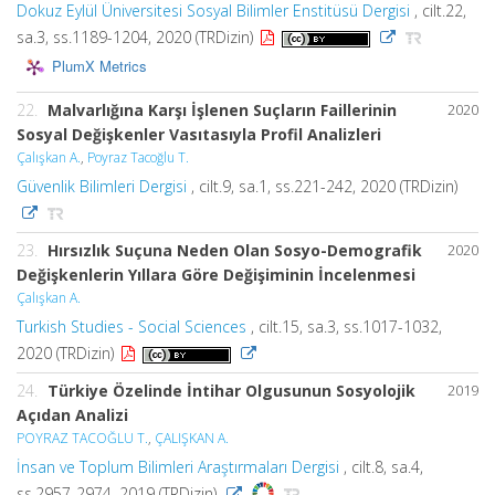
Dokuz Eylül Üniversitesi Sosyal Bilimler Enstitüsü Dergisi
, cilt.22,
sa.3, ss.1189-1204, 2020 (TRDizin)
PlumX Metrics
22.
Malvarlığına Karşı İşlenen Suçların Faillerinin
2020
Sosyal Değişkenler Vasıtasıyla Profil Analizleri
Çalışkan A.
,
Poyraz Tacoğlu T.
Güvenlik Bilimleri Dergisi
, cilt.9, sa.1, ss.221-242, 2020 (TRDizin)
23.
Hırsızlık Suçuna Neden Olan Sosyo-Demografik
2020
Değişkenlerin Yıllara Göre Değişiminin İncelenmesi
Çalışkan A.
Turkish Studies - Social Sciences
, cilt.15, sa.3, ss.1017-1032,
2020 (TRDizin)
24.
Türkiye Özelinde İntihar Olgusunun Sosyolojik
2019
Açıdan Analizi
POYRAZ TACOĞLU T.
,
ÇALIŞKAN A.
İnsan ve Toplum Bilimleri Araştırmaları Dergisi
, cilt.8, sa.4,
ss.2957-2974, 2019 (TRDizin)