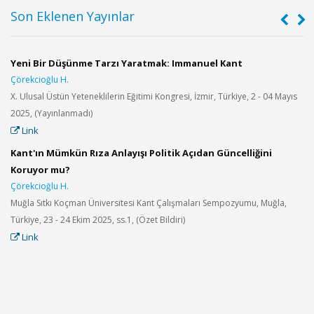
Son Eklenen Yayınlar
Yeni Bir Düşünme Tarzı Yaratmak: Immanuel Kant
T
Çörekcioğlu H.
I
et
X. Ulusal Üstün Yeteneklilerin Eğitimi Kongresi, İzmir, Türkiye, 2 - 04 Mayıs
C
2025, (Yayınlanmadı)
K
Link
Ç
H
Kant'ın Mümkün Rıza Anlayışı Politik Açıdan Güncelliğini
1
Koruyor mu?
Çörekcioğlu H.
Muğla Sıtkı Koçman Üniversitesi Kant Çalışmaları Sempozyumu, Muğla,
P
Türkiye, 23 - 24 Ekim 2025, ss.1, (Özet Bildiri)
p
Link
i
d
S
Ö
N