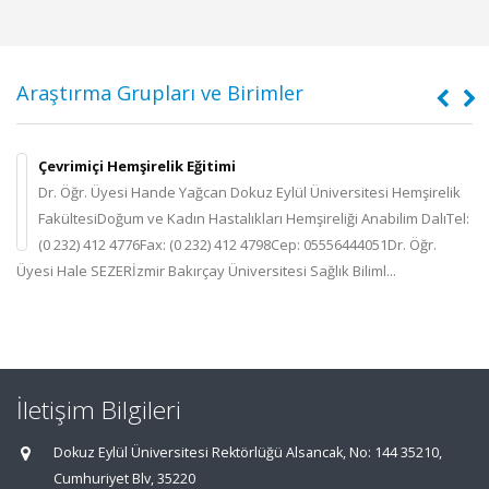
Araştırma Grupları ve Birimler
Çevrimiçi Hemşirelik Eğitimi
Dr. Öğr. Üyesi Hande Yağcan Dokuz Eylül Üniversitesi
up
Hemşirelik FakültesiDoğum ve Kadın Hastalıkları
Hemşireliği Anabilim DalıTel: (0 232) 412 4776Fax: (0 232)
412 4798Cep: 05556444051Dr. Öğr. Üyesi Hale SEZERİzmir Bakırçay
ha
Üniversitesi Sağlık Biliml...
İletişim Bilgileri
Dokuz Eylül Üniversitesi Rektörlüğü Alsancak, No: 144 35210,
Cumhuriyet Blv, 35220