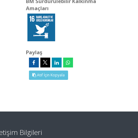
BM Sürdürülebilir Kalkınma
Amaçları
Paylaş
Atıf İçin Kopyala
letişim Bilgileri