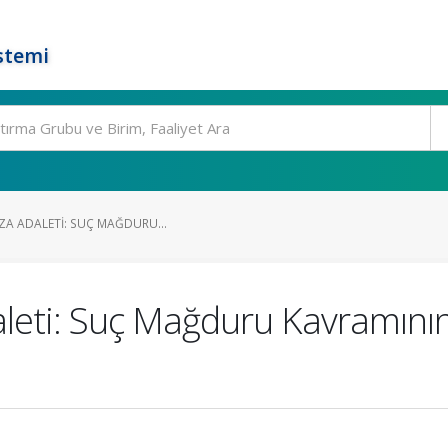
stemi
EZA ADALETI: SUÇ MAĞDURU...
daleti: Suç Mağduru Kavramın