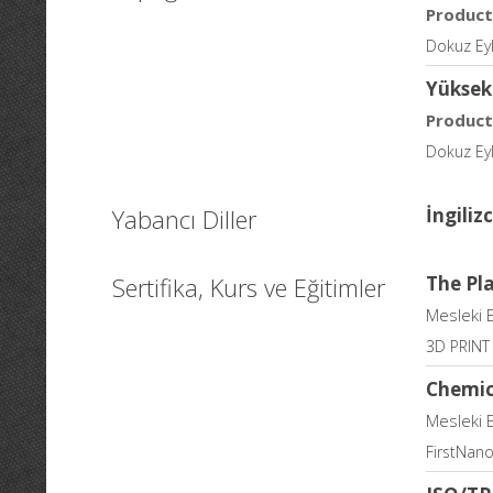
Product
Dokuz Eyl
Yüksek
Product
Dokuz Eylü
Yabancı Diller
İngiliz
Sertifika, Kurs ve Eğitimler
The Pl
Mesleki 
3D PRINT
Chemic
Mesleki 
FirstNan