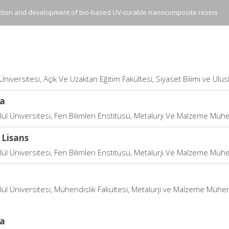
tion and development of bio-based UV-curable nanocomposite resins
Üniversitesi, Açık Ve Uzaktan Eğitim Fakültesi, Siyaset Bilimi ve Ulusla
a
ül Üniversitesi, Fen Bilimleri Enstitüsü, Metalurji Ve Malzeme Mühen
 Lisans
ül Üniversitesi, Fen Bilimleri Enstitüsü, Metalurji Ve Malzeme Mühendi
ül Üniversitesi, Mühendislik Fakültesi, Metalurji ve Malzeme Mühen
a