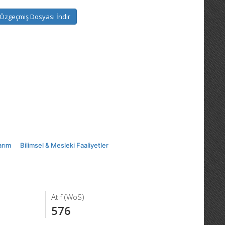
Özgeçmiş Dosyası İndir
arım
Bilimsel & Mesleki Faaliyetler
Atıf (WoS)
576