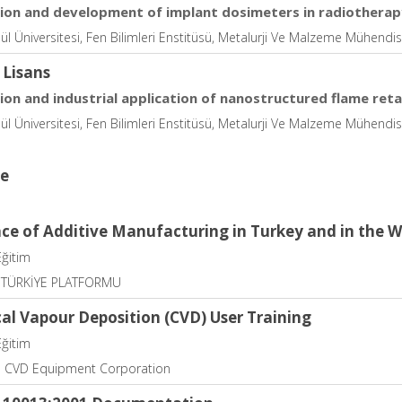
ion and development of implant dosimeters in radiotherap
ül Üniversitesi, Fen Bilimleri Enstitüsü, Metalurji Ve Malzeme Mühendisli
 Lisans
ion and industrial application of nanostructured flame ret
l Üniversitesi, Fen Bilimleri Enstitüsü, Metalurji Ve Malzeme Mühendisliği
ce
ace of Additive Manufacturing in Turkey and in the W
Eğitim
 TÜRKİYE PLATFORMU
al Vapour Deposition (CVD) User Training
Eğitim
o CVD Equipment Corporation