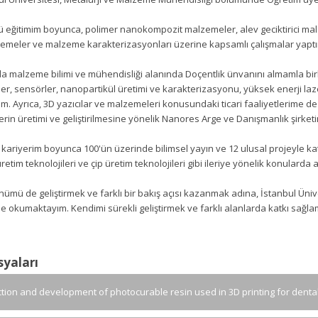
 eğitimim boyunca, polimer nanokompozit malzemeler, alev geciktirici malze
meler ve malzeme karakterizasyonları üzerine kapsamlı çalışmalar yapt
da malzeme bilimi ve mühendisliği alanında Doçentlik ünvanını almamla birl
ler, sensörler, nanopartikül üretimi ve karakterizasyonu, yüksek enerji l
m. Ayrıca, 3D yazıcılar ve malzemeleri konusundaki ticari faaliyetlerime d
in üretimi ve geliştirilmesine yönelik Nanores Arge ve Danışmanlık şirket
kariyerim boyunca 100'ün üzerinde bilimsel yayın ve 12 ulusal projeyle k
retim teknolojileri ve çip üretim teknolojileri gibi ileriye yönelik konulard
ümü de geliştirmek ve farklı bir bakış açısı kazanmak adına, İstanbul Üniver
 okumaktayım. Kendimi sürekli geliştirmek ve farklı alanlarda katkı sağla
syaları
tion and development of photocurable resin used in 3D printing for dental