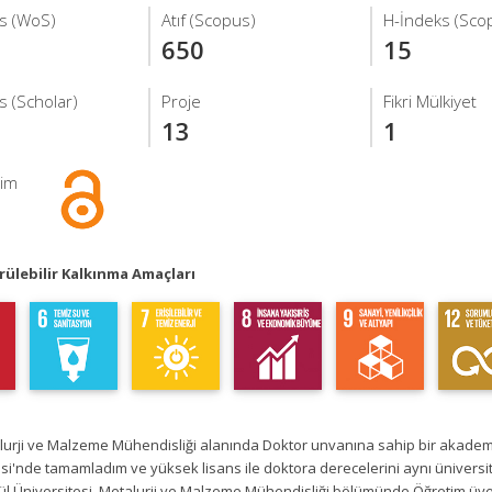
s (WoS)
Atıf (Scopus)
H-İndeks (Sco
650
15
s (Scholar)
Proje
Fikri Mülkiyet
13
1
şim
ülebilir Kalkınma Amaçları
lurji ve Malzeme Mühendisliği alanında Doktor unvanına sahip bir akademi
si'nde tamamladım ve yüksek lisans ile doktora derecelerini aynı üniversit
ül Üniversitesi, Metalurji ve Malzeme Mühendisliği bölümünde Öğretim üye