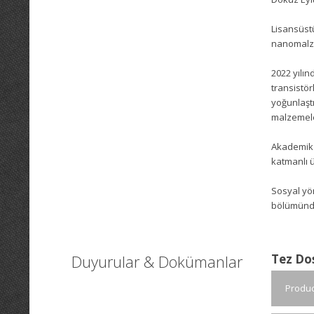
Lisansüstü
nanomalze
2022 yılın
transistör
yoğunlaştı
malzemeler
Akademik 
katmanlı ü
Sosyal yön
bölümünde
Duyurular & Dokümanlar
Tez Do
Produc