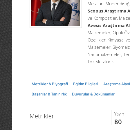
Metalurji Mühendisliği
Scopus Araştırma Al
ve Kompozitler, Malzem
Avesis Araştırma Al
Malzemeler, Optik Özel
Özellikler, Kimyasal v
Malzemeler, Biyomalz
Nanomalzemeler, Termal
Toz Metalurjisi
Metrikler & Biyografi
Eğitim Bilgileri
Araştırma Alanl
Başarılar & Tanınırlık
Duyurular & Dokümanlar
Yayın
Metrikler
80