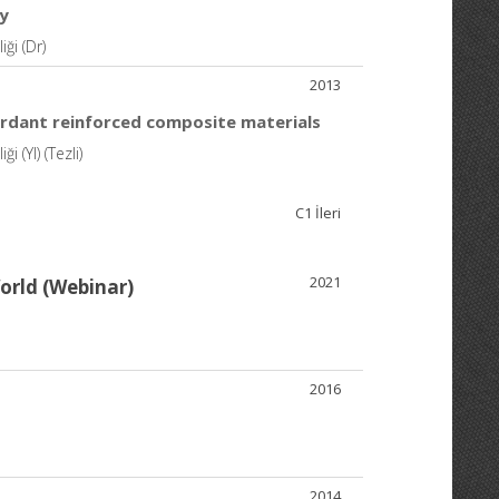
y
ği (Dr)
2013
ardant reinforced composite materials
 (Yl) (Tezli)
C1 İleri
2021
orld (Webinar)
2016
2014