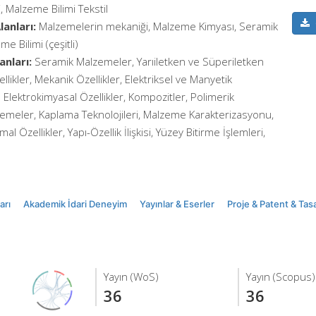
, Malzeme Bilimi Tekstil
anları:
Malzemelerin mekaniği, Malzeme Kimyası, Seramik
e Bilimi (çeşitli)
anları:
Seramik Malzemeler, Yarıiletken ve Süperiletken
likler, Mekanik Özellikler, Elektriksel ve Manyetik
e Elektrokimyasal Özellikler, Kompozitler, Polimerik
emeler, Kaplama Teknolojileri, Malzeme Karakterizasyonu,
 Özellikler, Yapı-Özellik İlişkisi, Yüzey Bitirme İşlemleri,
arı
Akademik İdari Deneyim
Yayınlar & Eserler
Proje & Patent & Tas
Yayın (WoS)
Yayın (Scopus)
36
36