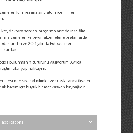
meler, lüminesans sintilatör ince filmler,
ım.
ikte, doktora sonrası araştırmalarımda ince film
azer malzemeleri ve biyomalzemeler gibi alanlarda
e odaklandım ve 2021 yılında Fotopolimer
ini kurdum.
atkıda bulunmanın gururunu yaşıyorum. Ayrıca,
a araştırmalar yapmaktayım.
sitesi'nde Siyasal Bilimler ve Uluslararası İlişkiler
mak benim için büyük bir motivasyon kaynağıdır.
 applications