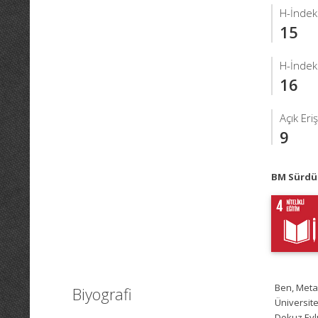
H-İndek
15
H-İndek
16
Açık Eri
9
BM Sürdür
Ben, Meta
Biyografi
Üniversite
Dokuz Eyl