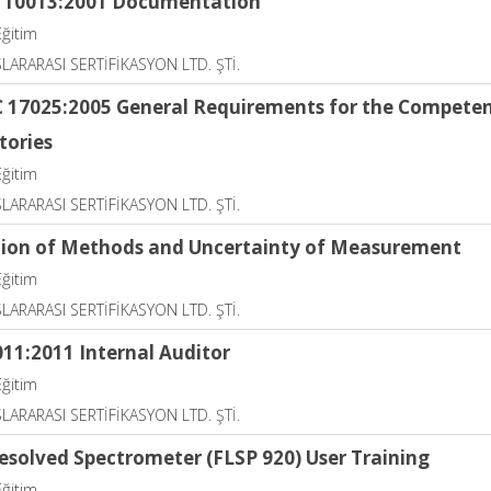
 10013:2001 Documentation
Eğitim
LARARASI SERTİFİKASYON LTD. ŞTİ.
C 17025:2005 General Requirements for the Competenc
tories
Eğitim
LARARASI SERTİFİKASYON LTD. ŞTİ.
tion of Methods and Uncertainty of Measurement
Eğitim
LARARASI SERTİFİKASYON LTD. ŞTİ.
011:2011 Internal Auditor
Eğitim
LARARASI SERTİFİKASYON LTD. ŞTİ.
esolved Spectrometer (FLSP 920) User Training
Eğitim