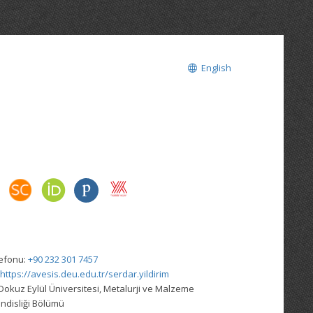
English
lefonu:
+90 232 301 7457
https://avesis.deu.edu.tr/serdar.yildirim
Dokuz Eylül Üniversitesi, Metalurji ve Malzeme
disliği Bölümü