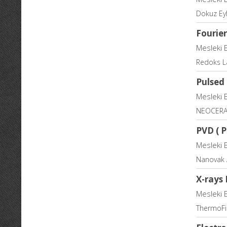
Dokuz Eyl
Fourier
Mesleki 
Redoks La
Pulsed 
Mesleki 
NEOCERA
PVD ( P
Mesleki 
Nanovak A
X-rays
Mesleki 
ThermoFish