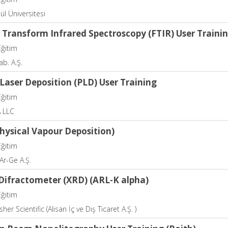
ül Üniversitesi
 Transform Infrared Spectroscopy (FTIR) User Traini
Eğitim
b. A.Ş.
Laser Deposition (PLD) User Training
Eğitim
 LLC
hysical Vapour Deposition)
Eğitim
r-Ge A.Ş.
 Difractometer (XRD) (ARL-K alpha)
Eğitim
er Scientific (Alisan İç ve Dış Ticaret A.Ş. )