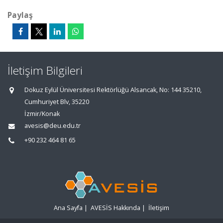
Paylaş
İletişim Bilgileri
Dokuz Eylül Üniversitesi Rektörlüğü Alsancak, No: 144 35210,
Cumhuriyet Blv, 35220
İzmir/Konak
avesis@deu.edu.tr
+90 232 464 81 65
Ana Sayfa
|
AVESİS Hakkında
|
İletişim