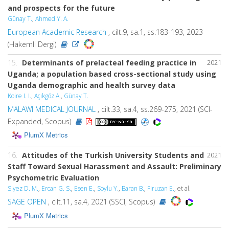
and prospects for the future
Günay T.
,
Ahmed Y. A.
European Academic Research
, cilt.9, sa.1, ss.183-193, 2023
(Hakemli Dergi)
15.
Determinants of prelacteal feeding practice in
2021
Uganda; a population based cross-sectional study using
Uganda demographic and health survey data
Koire I. I.
,
Açıkgöz A.
,
Günay T.
MALAWI MEDICAL JOURNAL
, cilt.33, sa.4, ss.269-275, 2021 (SCI-
Expanded, Scopus)
PlumX Metrics
16.
Attitudes of the Turkish University Students and
2021
Staff Toward Sexual Harassment and Assault: Preliminary
Psychometric Evaluation
Siyez D. M.
,
Ercan G. S.
,
Esen E.
,
Soylu Y.
,
Baran B.
,
Firuzan E.
, et al.
SAGE OPEN
, cilt.11, sa.4, 2021 (SSCI, Scopus)
PlumX Metrics