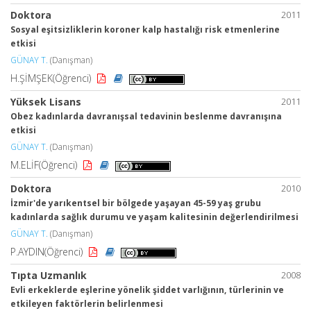
Doktora
2011
Sosyal eşitsizliklerin koroner kalp hastalığı risk etmenlerine
etkisi
GÜNAY T.
(Danışman)
H.ŞİMŞEK(Öğrenci)
Yüksek Lisans
2011
Obez kadınlarda davranışsal tedavinin beslenme davranışına
etkisi
GÜNAY T.
(Danışman)
M.ELİF(Öğrenci)
Doktora
2010
İzmir'de yarıkentsel bir bölgede yaşayan 45-59 yaş grubu
kadınlarda sağlık durumu ve yaşam kalitesinin değerlendirilmesi
GÜNAY T.
(Danışman)
P.AYDIN(Öğrenci)
Tıpta Uzmanlık
2008
Evli erkeklerde eşlerine yönelik şiddet varlığının, türlerinin ve
etkileyen faktörlerin belirlenmesi