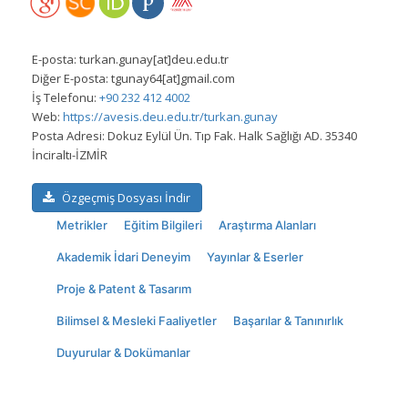
E-posta:
turkan.gunay[at]deu.edu.tr
Diğer E-posta:
tgunay64[at]gmail.com
İş Telefonu:
+90 232 412 4002
Web:
https://avesis.deu.edu.tr/turkan.gunay
Posta Adresi:
Dokuz Eylül Ün. Tıp Fak. Halk Sağlığı AD. 35340
İnciraltı-İZMİR
Özgeçmiş Dosyası İndir
Metrikler
Eğitim Bilgileri
Araştırma Alanları
Akademik İdari Deneyim
Yayınlar & Eserler
Proje & Patent & Tasarım
Bilimsel & Mesleki Faaliyetler
Başarılar & Tanınırlık
Duyurular & Dokümanlar