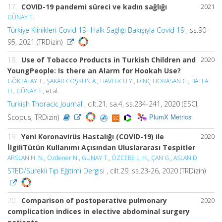
17.
COVID-19 pandemi süreci ve kadın sağlığı
2021
GÜNAY T.
Türkiye Klinikleri Covid 19- Halk Sağlığı Bakışıyla Covid 19
, ss.90-
95, 2021 (TRDizin)
18.
Use of Tobacco Products in Turkish Children and
2020
YoungPeople: Is there an Alarm for Hookah Use?
GÖKTALAY T.
,
ŞAKAR COŞKUN A.
,
HAVLUCU Y.
,
DİNÇ HORASAN G.
,
BATI A.
H.
,
GÜNAY T.
, et al.
Turkish Thoracic Journal
, cilt.21, sa.4, ss.234-241, 2020 (ESCI,
PlumX Metrics
Scopus, TRDizin)
19.
Yeni Koronavirüs Hastalığı (COVID-19) ile
2020
İlgiliTütün Kullanımı Açısından Uluslararası Tespitler
ARSLAN H. N.
,
Özdener N.
,
GÜNAY T.
,
ÖZCEBE L. H.
,
ÇAN G.
,
ASLAN D.
STED/Sürekli Tıp Eğitimi Dergisi
, cilt.29, ss.23-26, 2020 (TRDizin)
20.
Comparison of postoperative pulmonary
2020
complication indices in elective abdominal surgery