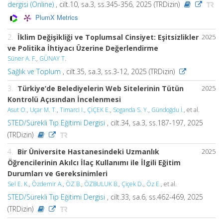
dergisi (Online)
, cilt.10, sa.3, ss.345-356, 2025 (TRDizin)
PlumX Metrics
2.
İklim Değişikliği ve Toplumsal Cinsiyet: Eşitsizlikler
2025
ve Politika İhtiyacı Üzerine Değerlendirme
Süner A. F.
,
GÜNAY T.
Sağlık ve Toplum
, cilt.35, sa.3, ss.3-12, 2025 (TRDizin)
3.
Türkiye’de Belediyelerin Web Sitelerinin Tütün
2025
Kontrolü Açısından İncelenmesi
Asut O.
,
Uçar M. T.
,
Timarci I.
,
ÇİÇEK E.
,
Soganda S. Y.
,
Gündoğdu İ.
, et al.
STED/Sürekli Tıp Eğitimi Dergisi
, cilt.34, sa.3, ss.187-197, 2025
(TRDizin)
4.
Bir Üniversite Hastanesindeki Uzmanlık
2025
Öğrencilerinin Akılcı İlaç Kullanımı ile İlgili Eğitim
Durumları ve Gereksinimleri
Sel E. K.
,
Özdemir A.
,
ÖZ B.
,
ÖZBULUK B.
,
Çiçek D.
,
Öz E.
, et al.
STED/Sürekli Tıp Eğitimi Dergisi
, cilt.33, sa.6, ss.462-469, 2025
(TRDizin)