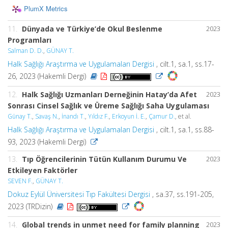
PlumX Metrics
11.
Dünyada ve Türkiye’de Okul Beslenme
2023
Programları
Salman D. D.
,
GÜNAY T.
Halk Sağlığı Araştırma ve Uygulamaları Dergisi
, cilt.1, sa.1, ss.17-
26, 2023 (Hakemli Dergi)
12.
Halk Sağlığı Uzmanları Derneğinin Hatay’da Afet
2023
Sonrası Cinsel Sağlık ve Üreme Sağlığı Saha Uygulaması
Günay T.
,
Savaş N.
,
İnandı T.
,
Yıldız F.
,
Erkoyun İ. E.
,
Çamur D.
, et al.
Halk Sağlığı Araştırma ve Uygulamaları Dergisi
, cilt.1, sa.1, ss.88-
93, 2023 (Hakemli Dergi)
13.
Tıp Öğrencilerinin Tütün Kullanım Durumu Ve
2023
Etkileyen Faktörler
SEVEN F.
,
GÜNAY T.
Dokuz Eylül Üniversitesi Tıp Fakültesi Dergisi
, sa.37, ss.191-205,
2023 (TRDizin)
14.
Global trends in unmet need for family planning
2023