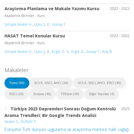
Araştırma Planlama ve Makale Yazımı Kursu
2022 - 2022
Akademik Birimler - Kurs
Şimşek Keskin H.
,
Uçku Ş. R.
,
Günay T.
HASAT Temel Konular Kursu
2022 - 2022
Akademik Birimler - Kurs
Şimşek Keskin H.
,
Uçku Ş. R.
,
Ergör O. A.
,
Ergör G.
,
Günay T.
,
Kılıç B.
Makaleler
Tümü (84)
SCI-E, SSCI, AHCI (34)
SCI-E, SSCI, AHCI, ESCI (45)
ESCI (10)
Scopus (46)
TRDizin (49)
Diğer Yayınlar (4)
1.
Türkiye 2023 Depremleri Sonrası Doğum Kontrolü
2025
Arama Trendleri: Bir Google Trends Analizi
Keskin S.
,
GÜNAY T.
Eskişehir Türk dünyası uygulama ve araştırma merkezi halk sağlığı