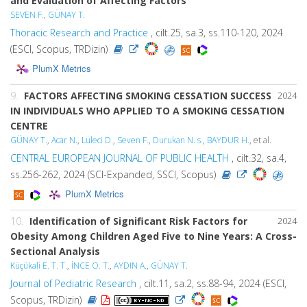
and Evaluation of Affecting Factors
SEVEN F.
,
GÜNAY T.
Thoracic Research and Practice
, cilt.25, sa.3, ss.110-120, 2024
(ESCI, Scopus, TRDizin)
PlumX Metrics
9.
FACTORS AFFECTING SMOKING CESSATION SUCCESS
2024
IN INDIVIDUALS WHO APPLIED TO A SMOKING CESSATION
CENTRE
GÜNAY T.
,
Acar N.
,
Luleci D.
,
Seven F.
,
Durukan N. s.
,
BAYDUR H.
, et al.
CENTRAL EUROPEAN JOURNAL OF PUBLIC HEALTH
, cilt.32, sa.4,
ss.256-262, 2024 (SCI-Expanded, SSCI, Scopus)
PlumX Metrics
10.
Identification of Significant Risk Factors for
2024
Obesity Among Children Aged Five to Nine Years: A Cross-
Sectional Analysis
Küçükali E. T. T.
,
İNCE O. T.
,
AYDIN A.
,
GÜNAY T.
Journal of Pediatric Research
, cilt.11, sa.2, ss.88-94, 2024 (ESCI,
Scopus, TRDizin)