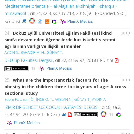
Mediterranee orientale = al-Majallah al-sihhiyah li-sharq al-
mutawassit
, cilt.24, sa.8, ss.705-713, 2018 (SCI-Expanded, SSCI,
PlumX Metrics
Scopus)
24.
Dokuz Eylül Üniversitesi Eğitim Fakültesi ikinci
2018
sınıfa devam eden öğrencilerde kas iskelet sistemi
ağrılarının varlığı ve ilişkili etmenler
AYDIN S.
,
BAHADIR M. H.
,
GÜNAY T.
DEÜ Tıp Fakültesi Dergisi
, cilt.32, ss.89-97, 2018 (TRDizin)
PlumX Metrics
25.
What are the important risk factors for the
2018
obesity in the children three to six years of age: A cross-
sectional study
Edem P.
,
Uzum Ö.
,
İNCE O. T.
,
ARSLAN N.
,
GÜNAY T.
,
AYDIN A.
IZMIR DR BEHCET UZ COCUK HASTANESI DERGISI
, cilt.8, sa.2,
ss.87-94, 2018 (ESCI, TRDizin)
PlumX Metrics