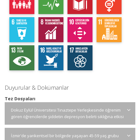
Duyurular & Dokümanlar
Tez Dosyaları
Dokuz Eylül Üniversitesi Tınaztepe Yerleşkesinde öğrenim
gören öğrencilerde şiddetin depresyon belirti sıklığına etkisi
İzmir'de yarıkentsel bir bölgede yaşayan 45-59 yaş grubu