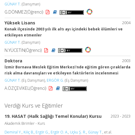
GÜNAY T.
(Danışman)
G.DÖNMEZ(Öğrenci)
Yüksek Lisans
2004
Konak ilçesinde 2003 yılı ilk altı ayı içindeki bebek ölümleri ve
etkileyen etmenler
GÜNAY T.
(Danışman)
N.YÜCETİN(Öğrenci)
Doktora
2003
İzmir Bornava Meslek Eğitim Merkezi'nde eğitim gören çıraklarda
risk alma davranışları ve etkileyen faktörlerin incelenmesi
GÜNAY T.
(Eş Danışman),
ERGÖR G.
(Eş Danışman)
A.ÖZÇEVİKEL(Öğrenci)
Verdiği Kurs ve Eğitimler
19. HASAT (Halk Sağlığı Temel Konular) Kursu
2023 - 2023
Akademik Birimler - Kurs
Demiral Y.
,
Kılıç B.
,
Ergör G.
,
Ergör O. A.
,
Uçku Ş. R.
,
Günay T.
, et al.