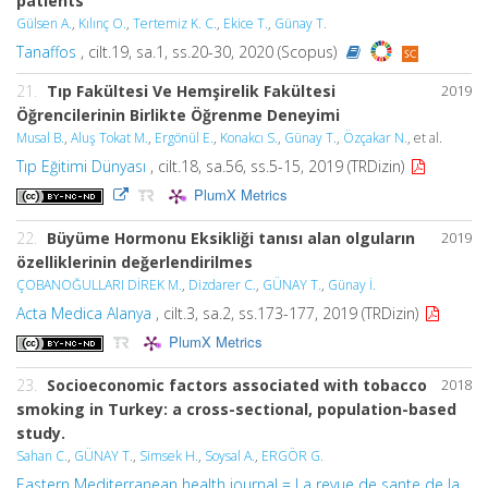
patients
Gülsen A.
,
Kılınç O.
,
Tertemiz K. C.
,
Ekice T.
,
Günay T.
Tanaffos
, cilt.19, sa.1, ss.20-30, 2020 (Scopus)
21.
Tıp Fakültesi Ve Hemşirelik Fakültesi
2019
Öğrencilerinin Birlikte Öğrenme Deneyimi
Musal B.
,
Aluş Tokat M.
,
Ergönül E.
,
Konakcı S.
,
Günay T.
,
Özçakar N.
, et al.
Tıp Eğitimi Dünyası
, cilt.18, sa.56, ss.5-15, 2019 (TRDizin)
PlumX Metrics
22.
Büyüme Hormonu Eksikliği tanısı alan olguların
2019
özelliklerinin değerlendirilmes
ÇOBANOĞULLARI DİREK M.
,
Dizdarer C.
,
GÜNAY T.
,
Günay İ.
Acta Medica Alanya
, cilt.3, sa.2, ss.173-177, 2019 (TRDizin)
PlumX Metrics
23.
Socioeconomic factors associated with tobacco
2018
smoking in Turkey: a cross-sectional, population-based
study.
Sahan C.
,
GÜNAY T.
,
Simsek H.
,
Soysal A.
,
ERGÖR G.
Eastern Mediterranean health journal = La revue de sante de la