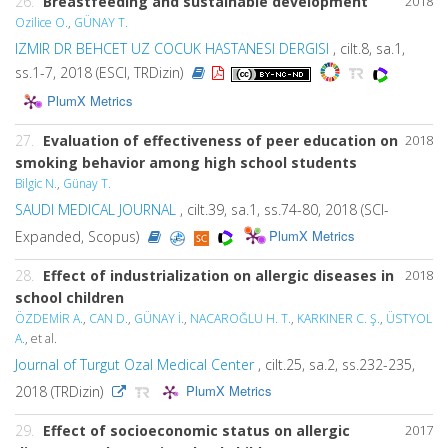
26.
Breastfeeding and sustainable development
2018
Ozilice O.
,
GÜNAY T.
IZMIR DR BEHCET UZ COCUK HASTANESI DERGISI
, cilt.8, sa.1,
ss.1-7, 2018 (ESCI, TRDizin)
PlumX Metrics
27.
Evaluation of effectiveness of peer education on
2018
smoking behavior among high school students
Bilgic N.
,
Günay T.
SAUDI MEDICAL JOURNAL
, cilt.39, sa.1, ss.74-80, 2018 (SCI-
PlumX Metrics
Expanded, Scopus)
28.
Effect of industrialization on allergic diseases in
2018
school children
ÖZDEMİR A.
,
CAN D.
,
GÜNAY İ.
,
NACAROĞLU H. T.
,
KARKINER C. Ş.
,
ÜSTYOL
A.
, et al.
Journal of Turgut Ozal Medical Center
, cilt.25, sa.2, ss.232-235,
PlumX Metrics
2018 (TRDizin)
29.
Effect of socioeconomic status on allergic
2017