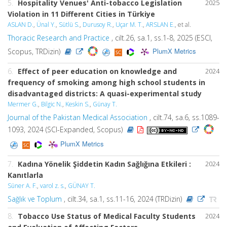
5.
Hospitality Venues' Anti-tobacco Legislation
2025
Violation in 11 Different Cities in Türkiye
ASLAN D.
,
Ünal Y.
,
Sütlü S.
,
Durusoy R.
,
Uçar M. T.
,
ARSLAN E.
, et al.
Thoracic Research and Practice
, cilt.26, sa.1, ss.1-8, 2025 (ESCI,
PlumX Metrics
Scopus, TRDizin)
6.
Effect of peer education on knowledge and
2024
frequency of smoking among high school students in
disadvantaged districts: A quasi-experimental study
Mermer G.
,
Bilgic N.
,
Keskin S.
,
Günay T.
Journal of the Pakistan Medical Association
, cilt.74, sa.6, ss.1089-
1093, 2024 (SCI-Expanded, Scopus)
PlumX Metrics
7.
Kadına Yönelik Şiddetin Kadın Sağlığına Etkileri :
2024
Kanıtlarla
Süner A. F.
,
varol z. s.
,
GÜNAY T.
Sağlık ve Toplum
, cilt.34, sa.1, ss.11-16, 2024 (TRDizin)
8.
Tobacco Use Status of Medical Faculty Students
2024