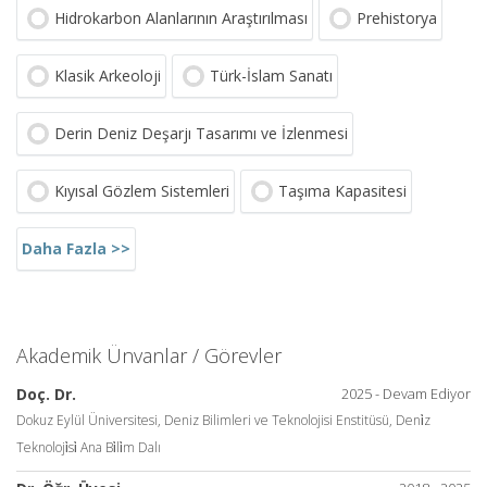
Hidrokarbon Alanlarının Araştırılması
Prehistorya
Klasik Arkeoloji
Türk-İslam Sanatı
Derin Deniz Deşarjı Tasarımı ve İzlenmesi
Kıyısal Gözlem Sistemleri
Taşıma Kapasitesi
Daha Fazla >>
Akademik Ünvanlar / Görevler
Doç. Dr.
2025 - Devam Ediyor
Dokuz Eylül Üniversitesi, Deniz Bilimleri ve Teknolojisi Enstitüsü, Deni̇z
Teknoloji̇si̇ Ana Bi̇li̇m Dalı