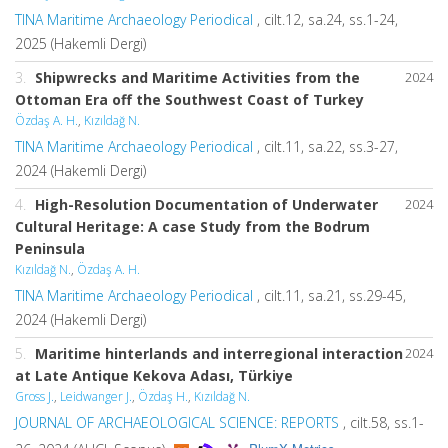
TINA Maritime Archaeology Periodical
, cilt.12, sa.24, ss.1-24,
2025 (Hakemli Dergi)
3.
Shipwrecks and Maritime Activities from the
2024
Ottoman Era off the Southwest Coast of Turkey
Özdaş A. H.
,
Kızıldağ N.
TINA Maritime Archaeology Periodical
, cilt.11, sa.22, ss.3-27,
2024 (Hakemli Dergi)
4.
High-Resolution Documentation of Underwater
2024
Cultural Heritage: A case Study from the Bodrum
Peninsula
Kızıldağ N.
,
Özdaş A. H.
TINA Maritime Archaeology Periodical
, cilt.11, sa.21, ss.29-45,
2024 (Hakemli Dergi)
5.
Maritime hinterlands and interregional interaction
2024
at Late Antique Kekova Adası, Türkiye
Gross J.
,
Leidwanger J.
,
Özdaş H.
,
Kızıldağ N.
JOURNAL OF ARCHAEOLOGICAL SCIENCE: REPORTS
, cilt.58, ss.1-