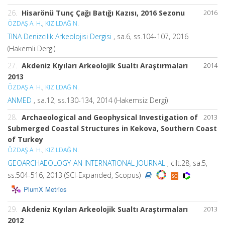
26.
Hisarönü Tunç Çağı Batığı Kazısı, 2016 Sezonu
2016
ÖZDAŞ A. H.
,
KIZILDAĞ N.
TINA Denizcilik Arkeolojisi Dergisi
, sa.6, ss.104-107, 2016
(Hakemli Dergi)
27.
Akdeniz Kıyıları Arkeolojik Sualtı Araştırmaları
2014
2013
ÖZDAŞ A. H.
,
KIZILDAĞ N.
ANMED
, sa.12, ss.130-134, 2014 (Hakemsiz Dergi)
28.
Archaeological and Geophysical Investigation of
2013
Submerged Coastal Structures in Kekova, Southern Coast
of Turkey
ÖZDAŞ A. H.
,
KIZILDAĞ N.
GEOARCHAEOLOGY-AN INTERNATIONAL JOURNAL
, cilt.28, sa.5,
ss.504-516, 2013 (SCI-Expanded, Scopus)
PlumX Metrics
29.
Akdeniz Kıyıları Arkeolojik Sualtı Araştırmaları
2013
2012