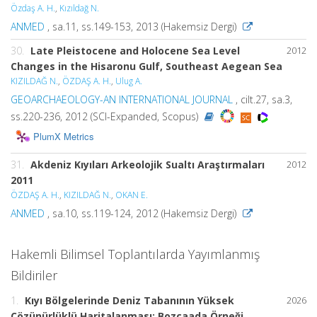
Özdaş A. H.
,
Kızıldağ N.
ANMED
, sa.11, ss.149-153, 2013 (Hakemsiz Dergi)
30.
Late Pleistocene and Holocene Sea Level
2012
Changes in the Hisaronu Gulf, Southeast Aegean Sea
KIZILDAĞ N.
,
ÖZDAŞ A. H.
,
Ulug A.
GEOARCHAEOLOGY-AN INTERNATIONAL JOURNAL
, cilt.27, sa.3,
ss.220-236, 2012 (SCI-Expanded, Scopus)
PlumX Metrics
31.
Akdeniz Kıyıları Arkeolojik Sualtı Araştırmaları
2012
2011
ÖZDAŞ A. H.
,
KIZILDAĞ N.
,
OKAN E.
ANMED
, sa.10, ss.119-124, 2012 (Hakemsiz Dergi)
Hakemli Bilimsel Toplantılarda Yayımlanmış
Bildiriler
1.
Kıyı Bölgelerinde Deniz Tabanının Yüksek
2026
Çözünürlüklü Haritalanması: Bozcaada Örneği