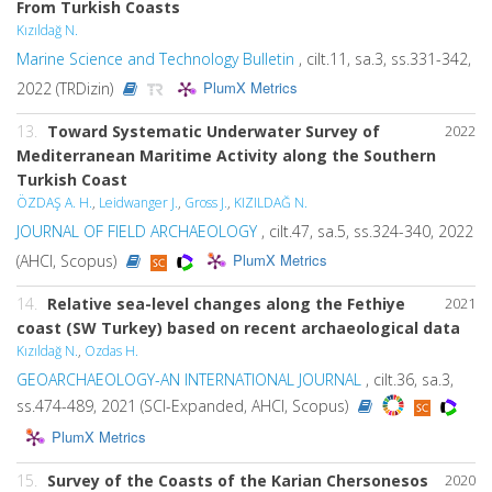
From Turkish Coasts
Kızıldağ N.
Marine Science and Technology Bulletin
, cilt.11, sa.3, ss.331-342,
PlumX Metrics
2022 (TRDizin)
13.
Toward Systematic Underwater Survey of
2022
Mediterranean Maritime Activity along the Southern
Turkish Coast
ÖZDAŞ A. H.
,
Leidwanger J.
,
Gross J.
,
KIZILDAĞ N.
JOURNAL OF FIELD ARCHAEOLOGY
, cilt.47, sa.5, ss.324-340, 2022
PlumX Metrics
(AHCI, Scopus)
14.
Relative sea-level changes along the Fethiye
2021
coast (SW Turkey) based on recent archaeological data
Kızıldağ N.
,
Ozdas H.
GEOARCHAEOLOGY-AN INTERNATIONAL JOURNAL
, cilt.36, sa.3,
ss.474-489, 2021 (SCI-Expanded, AHCI, Scopus)
PlumX Metrics
15.
Survey of the Coasts of the Karian Chersonesos
2020