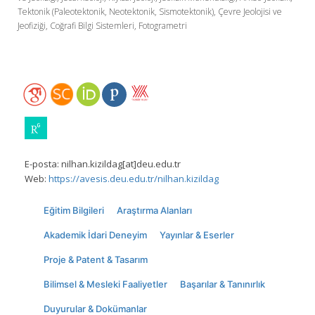
Tektonik (Paleotektonik, Neotektonik, Sismotektonik), Çevre Jeolojisi ve
Jeofiziği, Coğrafi Bilgi Sistemleri, Fotogrametri
E-posta:
nilhan.kizildag[at]deu.edu.tr
Web:
https://avesis.deu.edu.tr/nilhan.kizildag
Eğitim Bilgileri
Araştırma Alanları
Akademik İdari Deneyim
Yayınlar & Eserler
Proje & Patent & Tasarım
Bilimsel & Mesleki Faaliyetler
Başarılar & Tanınırlık
Duyurular & Dokümanlar