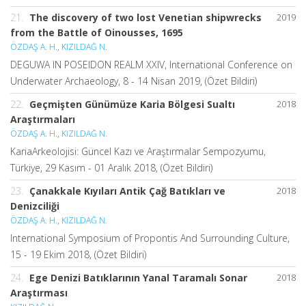
21.
The discovery of two lost Venetian shipwrecks
2019
from the Battle of Oinousses, 1695
ÖZDAŞ A. H.
,
KIZILDAĞ N.
DEGUWA IN POSEIDON REALM XXIV, International Conference on
Underwater Archaeology, 8 - 14 Nisan 2019, (Özet Bildiri)
22.
Geçmişten Günümüze Karia Bölgesi Sualtı
2018
Araştırmaları
ÖZDAŞ A. H.
,
KIZILDAĞ N.
KariaArkeolojisi: Güncel Kazı ve Araştırmalar Sempozyumu,
Türkiye, 29 Kasım - 01 Aralık 2018, (Özet Bildiri)
23.
Çanakkale Kıyıları Antik Çağ Batıkları ve
2018
Denizciliği
ÖZDAŞ A. H.
,
KIZILDAĞ N.
International Symposium of Propontis And Surrounding Culture,
15 - 19 Ekim 2018, (Özet Bildiri)
24.
Ege Denizi Batıklarının Yanal Taramalı Sonar
2018
Araştırması