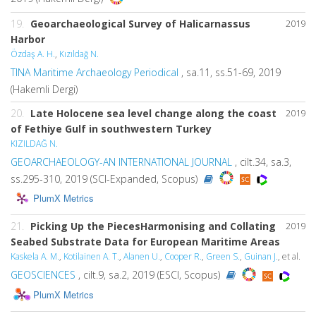
19.
Geoarchaeological Survey of Halicarnassus
2019
Harbor
Özdaş A. H.
,
Kızıldağ N.
TINA Maritime Archaeology Periodical
, sa.11, ss.51-69, 2019
(Hakemli Dergi)
20.
Late Holocene sea level change along the coast
2019
of Fethiye Gulf in southwestern Turkey
KIZILDAĞ N.
GEOARCHAEOLOGY-AN INTERNATIONAL JOURNAL
, cilt.34, sa.3,
ss.295-310, 2019 (SCI-Expanded, Scopus)
PlumX Metrics
21.
Picking Up the PiecesHarmonising and Collating
2019
Seabed Substrate Data for European Maritime Areas
Kaskela A. M.
,
Kotilainen A. T.
,
Alanen U.
,
Cooper R.
,
Green S.
,
Guinan J.
, et al.
GEOSCIENCES
, cilt.9, sa.2, 2019 (ESCI, Scopus)
PlumX Metrics