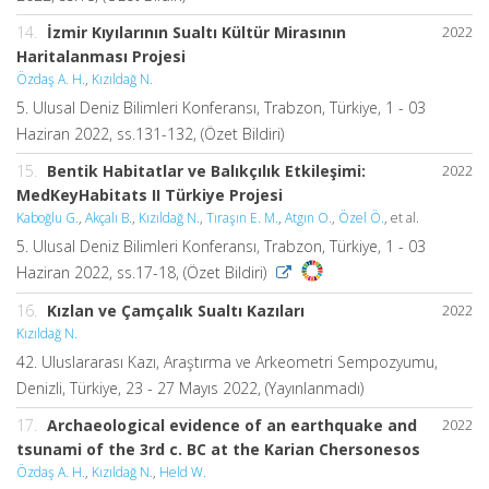
14.
İzmir Kıyılarının Sualtı Kültür Mirasının
2022
Haritalanması Projesi
Özdaş A. H.
,
Kızıldağ N.
5. Ulusal Deniz Bilimleri Konferansı, Trabzon, Türkiye, 1 - 03
Haziran 2022, ss.131-132, (Özet Bildiri)
15.
Bentik Habitatlar ve Balıkçılık Etkileşimi:
2022
MedKeyHabitats II Türkiye Projesi
Kaboğlu G.
,
Akçalı B.
,
Kızıldağ N.
,
Tıraşın E. M.
,
Atgın O.
,
Özel Ö.
, et al.
5. Ulusal Deniz Bilimleri Konferansı, Trabzon, Türkiye, 1 - 03
Haziran 2022, ss.17-18, (Özet Bildiri)
16.
Kızlan ve Çamçalık Sualtı Kazıları
2022
Kızıldağ N.
42. Uluslararası Kazı, Araştırma ve Arkeometri Sempozyumu,
Denizli, Türkiye, 23 - 27 Mayıs 2022, (Yayınlanmadı)
17.
Archaeological evidence of an earthquake and
2022
tsunami of the 3rd c. BC at the Karian Chersonesos
Özdaş A. H.
,
Kızıldağ N.
,
Held W.