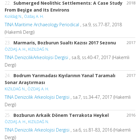
22.
Submerged Neolithic Settlements: A Case Study
2018
From Beşige and Its Environs
Kızıldağ N.
,
Özdaş A. H.
TINA Maritime Archaeology Periodical
, sa.9, ss.77-87, 2018
(Hakemli Dergi)
23.
Marmaris, Bozburun Sualtı Kazısı 2017 Sezonu
2017
ÖZDAŞ A. H.
,
KIZILDAĞ N.
TINA DenizcilikArkeolojisi Dergisi
, sa.8, ss.40-47, 2017 (Hakemli
Dergi)
24.
Bodrum Yarımadası Kıyılarının Yanal Taramalı
2017
Sonar Araştırması
KIZILDAĞ N.
,
ÖZDAŞ A. H.
TINA Denizcilik Arkeolojisi Dergisi
, sa.7, ss.34-47, 2017 (Hakemli
Dergi)
25.
Bozburun Arkaik Dönem Terrakota Heykel
2016
ÖZDAŞ A. H.
,
KIZILDAĞ N.
TINA Denizcilik Arkeolojisi Dergisi
, sa.6, ss.81-83, 2016 (Hakemli
Dergi)