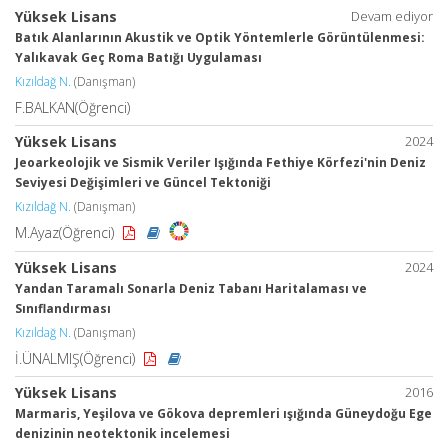
Yüksek Lisans
Devam ediyor
Batık Alanlarının Akustik ve Optik Yöntemlerle Görüntülenmesi:
Yalıkavak Geç Roma Batığı Uygulaması
Kızıldağ N.
(Danışman)
F.BALKAN(Öğrenci)
Yüksek Lisans
2024
Jeoarkeolojik ve Sismik Veriler Işığında Fethiye Körfezi'nin Deniz
Seviyesi Değişimleri ve Güncel Tektoniği
Kızıldağ N.
(Danışman)
M.Ayaz(Öğrenci)
Yüksek Lisans
2024
Yandan Taramalı Sonarla Deniz Tabanı Haritalaması ve
Sınıflandırması
Kızıldağ N.
(Danışman)
İ.ÜNALMIŞ(Öğrenci)
Yüksek Lisans
2016
Marmaris, Yeşilova ve Gökova depremleri ışığında Güneydoğu Ege
denizinin neotektonik incelemesi