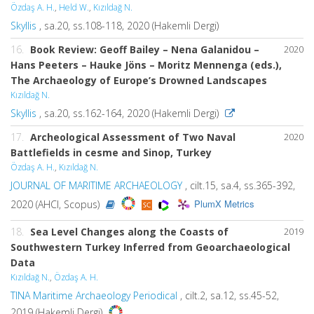
Özdaş A. H.
,
Held W.
,
Kızıldağ N.
Skyllis
, sa.20, ss.108-118, 2020 (Hakemli Dergi)
16.
Book Review: Geoff Bailey – Nena Galanidou –
2020
Hans Peeters – Hauke Jöns – Moritz Mennenga (eds.),
The Archaeology of Europe’s Drowned Landscapes
Kızıldağ N.
Skyllis
, sa.20, ss.162-164, 2020 (Hakemli Dergi)
17.
Archeological Assessment of Two Naval
2020
Battlefields in cesme and Sinop, Turkey
Özdaş A. H.
,
Kızıldağ N.
JOURNAL OF MARITIME ARCHAEOLOGY
, cilt.15, sa.4, ss.365-392,
PlumX Metrics
2020 (AHCI, Scopus)
18.
Sea Level Changes along the Coasts of
2019
Southwestern Turkey Inferred from Geoarchaeological
Data
Kızıldağ N.
,
Özdaş A. H.
TINA Maritime Archaeology Periodical
, cilt.2, sa.12, ss.45-52,
2019 (Hakemli Dergi)