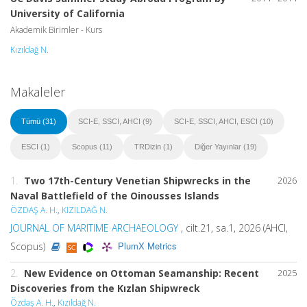
University of California
Akademik Birimler - Kurs
Kızıldağ N.
Makaleler
Tümü (31)
SCI-E, SSCI, AHCI (9)
SCI-E, SSCI, AHCI, ESCI (10)
ESCI (1)
Scopus (11)
TRDizin (1)
Diğer Yayınlar (19)
1.
Two 17th-Century Venetian Shipwrecks in the
2026
Naval Battlefield of the Oinousses Islands
ÖZDAŞ A. H.
,
KIZILDAĞ N.
JOURNAL OF MARITIME ARCHAEOLOGY
, cilt.21, sa.1, 2026 (AHCI,
PlumX Metrics
Scopus)
2.
New Evidence on Ottoman Seamanship: Recent
2025
Discoveries from the Kızlan Shipwreck
Özdaş A. H.
,
Kızıldağ N.