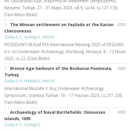
44. Uluslararası Kazı, Araştırma ve Arkeometri Sempozyumu,
Nevşehir, Türkiye, 27 - 31 Mayıs 2024, cilt.5, sa.44, ss.127-139,
(Tam Metin Bildiri)
5.
The Minoan settlement on Yeşilada at the Karian
2025
Chersonesos
Özdaş A. H.
,
Kızıldağ N.
,
Held W.
POSEIDON’S REALM XXX-International Meeting 2025 of DEGUWA
e.V. on Underwater Archaeology, Würzburg, Almanya, 8 - 13 Nisan
2025, ss.22, (Özet Bildiri)
6.
Bronze Age harbours of the Bozburun Peninsula,
2023
Turkey
Özdaş A. H.
,
Kızıldağ N.
,
Held W.
International Mustafa V. Koç Underwater Archaeology
Symposium, İstanbul, Türkiye, 16 - 17 Haziran 2023, ss.217-238,
(Tam Metin Bildiri)
7.
Archaeology of Naval Battlefields: Oinousses
2023
Islands, 1695
Özdaş A. H.
,
Kızıldağ N.