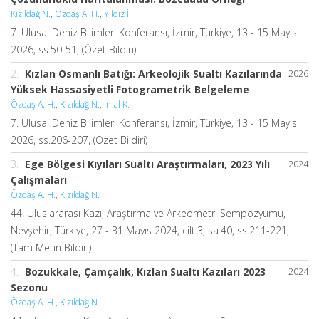
Kızıldağ N.
,
Özdaş A. H.
,
Yıldız İ.
7. Ulusal Deniz Bilimleri Konferansı, İzmir, Türkiye, 13 - 15 Mayıs
2026, ss.50-51, (Özet Bildiri)
2.
Kızlan Osmanlı Batığı: Arkeolojik Sualtı Kazılarında
2026
Yüksek Hassasiyetli Fotogrametrik Belgeleme
Özdaş A. H.
,
Kızıldağ N.
,
İmal K.
7. Ulusal Deniz Bilimleri Konferansı, İzmir, Türkiye, 13 - 15 Mayıs
2026, ss.206-207, (Özet Bildiri)
3.
Ege Bölgesi Kıyıları Sualtı Araştırmaları, 2023 Yılı
2024
Çalışmaları
Özdaş A. H.
,
Kızıldağ N.
44. Uluslararası Kazı, Araştırma ve Arkeometri Sempozyumu,
Nevşehir, Türkiye, 27 - 31 Mayıs 2024, cilt.3, sa.40, ss.211-221,
(Tam Metin Bildiri)
4.
Bozukkale, Çamçalık, Kızlan Sualtı Kazıları 2023
2024
Sezonu
Özdaş A. H.
,
Kızıldağ N.