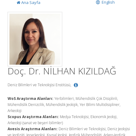
English
Ana Sayfa
Doç. Dr. NİLHAN KIZILDAĞ
Deniz Bilimleri ve Teknolojisi Enstitüsü,
WoS Araştırma Alanları:
Yerbilimleri, Mühendislik Çok Disiplinli,
Mühendislik Denizcilik, Mühendislik Jeolojik, Yer Bilimi Multidisipliner,
Arkeoloji
Scopus Araştırma Alanları:
Medya Teknolojisi, Ekonomik Jeoloji,
Arkeoloji (sanat ve beşeri bilimler)
Avesis Araştırma Alanları:
Deniz Bilimleri ve Teknolojisi, Deniz Jeolojisi
ve Jeofiziği, Jeoarkeoloji, Kıyısal Jeoloji, Jeofizik Mühendisliği, Arkeo-Jeofizik,