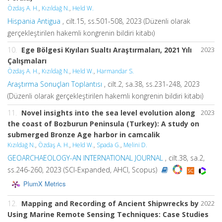
Özdaş A. H.
,
Kızıldağ N.
,
Held W.
Hispania Antigua
, cilt.15, ss.501-508, 2023 (Düzenli olarak
gerçekleştirilen hakemli kongrenin bildiri kitabı)
10.
Ege Bölgesi Kıyıları Sualtı Araştırmaları, 2021 Yılı
2023
Çalışmaları
Özdaş A. H.
,
Kızıldağ N.
,
Held W.
,
Harmandar S.
Araştırma Sonuçları Toplantısı
, cilt.2, sa.38, ss.231-248, 2023
(Düzenli olarak gerçekleştirilen hakemli kongrenin bildiri kitabı)
11.
Novel insights into the sea level evolution along
2023
the coast of Bozburun Peninsula (Turkey): A study on
submerged Bronze Age harbor in camcalik
Kızıldağ N.
,
Özdaş A. H.
,
Held W.
,
Spada G.
,
Melini D.
GEOARCHAEOLOGY-AN INTERNATIONAL JOURNAL
, cilt.38, sa.2,
ss.246-260, 2023 (SCI-Expanded, AHCI, Scopus)
PlumX Metrics
12.
Mapping and Recording of Ancient Shipwrecks by
2022
Using Marine Remote Sensing Techniques: Case Studies