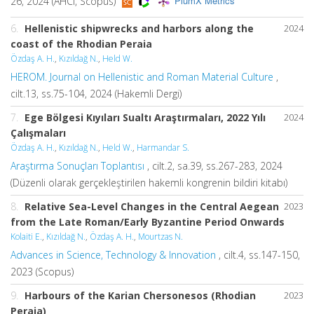
PlumX Metrics
26, 2024 (AHCI, Scopus)
6.
Hellenistic shipwrecks and harbors along the
2024
coast of the Rhodian Peraia
Özdaş A. H.
,
Kızıldağ N.
,
Held W.
HEROM. Journal on Hellenistic and Roman Material Culture
,
cilt.13, ss.75-104, 2024 (Hakemli Dergi)
7.
Ege Bölgesi Kıyıları Sualtı Araştırmaları, 2022 Yılı
2024
Çalışmaları
Özdaş A. H.
,
Kızıldağ N.
,
Held W.
,
Harmandar S.
Araştırma Sonuçları Toplantısı
, cilt.2, sa.39, ss.267-283, 2024
(Düzenli olarak gerçekleştirilen hakemli kongrenin bildiri kitabı)
8.
Relative Sea-Level Changes in the Central Aegean
2023
from the Late Roman/Early Byzantine Period Onwards
Kolaiti E.
,
Kızıldağ N.
,
Özdaş A. H.
,
Mourtzas N.
Advances in Science, Technology & Innovation
, cilt.4, ss.147-150,
2023 (Scopus)
9.
Harbours of the Karian Chersonesos (Rhodian
2023
Peraia)