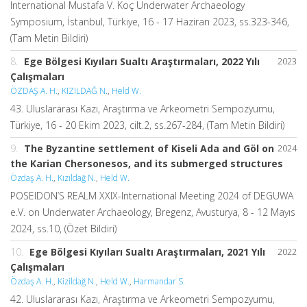
International Mustafa V. Koç Underwater Archaeology
Symposium, İstanbul, Türkiye, 16 - 17 Haziran 2023, ss.323-346,
(Tam Metin Bildiri)
8.
Ege Bölgesi Kıyıları Sualtı Araştırmaları, 2022 Yılı
2023
Çalışmaları
ÖZDAŞ A. H.
,
KIZILDAĞ N.
,
Held W.
43. Uluslararası Kazı, Araştırma ve Arkeometri Sempozyumu,
Türkiye, 16 - 20 Ekim 2023, cilt.2, ss.267-284, (Tam Metin Bildiri)
9.
The Byzantine settlement of Kiseli Ada and Göl on
2024
the Karian Chersonesos, and its submerged structures
Özdaş A. H.
,
Kızıldağ N.
,
Held W.
POSEIDON’S REALM XXIX-International Meeting 2024 of DEGUWA
e.V. on Underwater Archaeology, Bregenz, Avusturya, 8 - 12 Mayıs
2024, ss.10, (Özet Bildiri)
10.
Ege Bölgesi Kıyıları Sualtı Araştırmaları, 2021 Yılı
2022
Çalışmaları
Özdaş A. H.
,
Kizildağ N.
,
Held W.
,
Harmandar S.
42. Uluslararası Kazı, Araştırma ve Arkeometri Sempozyumu,