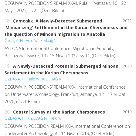
DEGUWA IN POSEIDON’S REALM XXVII, Pula, Hırvatistan, 16 - 22
Mayıs 2022, ss.22, (Özet Bildiri)
18.
Çamçalık. A Newly-Detected Submerged
2022
‘Minoanizing’ Settlement in the Karian Chersonesos and
the question of Minoan migration to Anatolia
Özdaş A. H.
,
Held W.
,
Kızıldağ N.
ASCONA International Conference: Migration in Antiquity,
Bellinzona, İsviçre, 10 - 15 Nisan 2022, ss.11, (Özet Bildiri)
19.
A Newly-Detected Potential Submerged Minoan
2020
Settlement in the Karian Chersonesos
ÖZDAŞ A. H.
,
Held W.
,
KIZILDAĞ N.
DEGUWA IN POSEIDONS’ REALM XXV, International Conference
on Underwater Archaeology, Frankfurt, Almanya, 12 - 17 Şubat
2020, (Özet Bildiri)
20.
Coastal Survey at the Karian Chersonesos
2019
ÖZDAŞ A. H.
,
KIZILDAĞ N.
,
Held W.
DEGUWA IN POSEIDON REALM XXIV, International Conference on
Underwater Archaeology, 8 - 14 Nisan 2019, (Özet Bildiri)