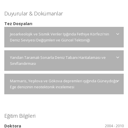
Duyurular & Dokümanlar
Tez Dosyaları
Jeoarkeolojik ve Sismik Veriler Işığında Fethiye Körfezi'nin
Deniz Seviyesi Değişimleri ve Güncel Tektoniği
Yandan Taramalı Sonarla Deniz Tabanı Haritalaması ve
Sınıflandırması
Marmaris, Yeşilova ve Gökova depremleri ışığında Güneydoğu
Ege denizinin neotektonik incelemesi
Eğitim Bilgileri
Doktora
2004 - 2010