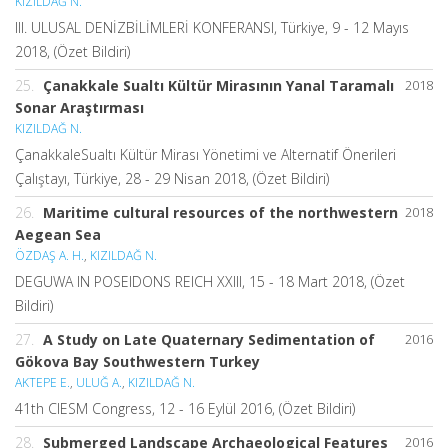
KIZILDAĞ N.
III. ULUSAL DENİZBİLİMLERİ KONFERANSI, Türkiye, 9 - 12 Mayıs
2018, (Özet Bildiri)
25.
Çanakkale Sualtı Kültür Mirasının Yanal Taramalı
2018
Sonar Araştırması
KIZILDAĞ N.
ÇanakkaleSualtı Kültür Mirası Yönetimi ve Alternatif Önerileri
Çalıştayı, Türkiye, 28 - 29 Nisan 2018, (Özet Bildiri)
26.
Maritime cultural resources of the northwestern
2018
Aegean Sea
ÖZDAŞ A. H.
,
KIZILDAĞ N.
DEGUWA IN POSEIDONS REICH XXIII, 15 - 18 Mart 2018, (Özet
Bildiri)
27.
A Study on Late Quaternary Sedimentation of
2016
Gökova Bay Southwestern Turkey
AKTEPE E.
,
ULUĞ A.
,
KIZILDAĞ N.
41th CIESM Congress, 12 - 16 Eylül 2016, (Özet Bildiri)
28.
Submerged Landscape Archaeological Features
2016