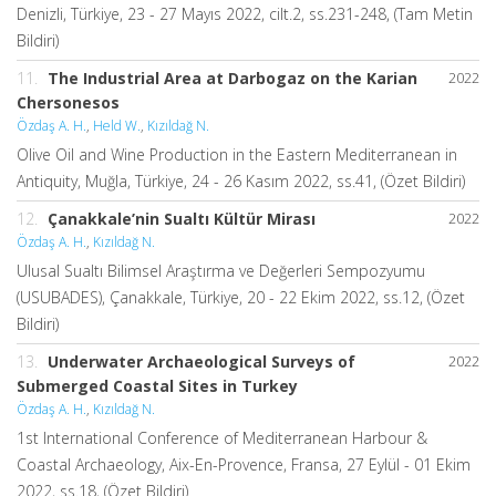
Denizli, Türkiye, 23 - 27 Mayıs 2022, cilt.2, ss.231-248, (Tam Metin
Bildiri)
11.
The Industrial Area at Darbogaz on the Karian
2022
Chersonesos
Özdaş A. H.
,
Held W.
,
Kızıldağ N.
Olive Oil and Wine Production in the Eastern Mediterranean in
Antiquity, Muğla, Türkiye, 24 - 26 Kasım 2022, ss.41, (Özet Bildiri)
12.
Çanakkale’nin Sualtı Kültür Mirası
2022
Özdaş A. H.
,
Kızıldağ N.
Ulusal Sualtı Bilimsel Araştırma ve Değerleri Sempozyumu
(USUBADES), Çanakkale, Türkiye, 20 - 22 Ekim 2022, ss.12, (Özet
Bildiri)
13.
Underwater Archaeological Surveys of
2022
Submerged Coastal Sites in Turkey
Özdaş A. H.
,
Kızıldağ N.
1st International Conference of Mediterranean Harbour &
Coastal Archaeology, Aix-En-Provence, Fransa, 27 Eylül - 01 Ekim
2022, ss.18, (Özet Bildiri)