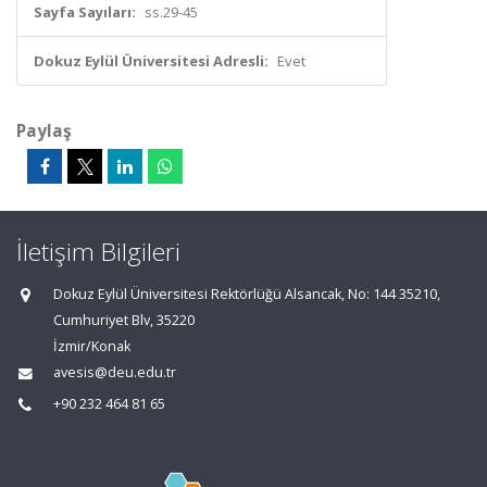
Sayfa Sayıları:
ss.29-45
Dokuz Eylül Üniversitesi Adresli:
Evet
Paylaş
İletişim Bilgileri
Dokuz Eylül Üniversitesi Rektörlüğü Alsancak, No: 144 35210,
Cumhuriyet Blv, 35220
İzmir/Konak
avesis@deu.edu.tr
+90 232 464 81 65