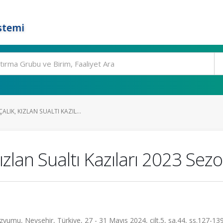
stemi
LIK, KIZLAN SUALTI KAZIL...
ızlan Sualtı Kazıları 2023 Sez
yumu, Nevşehir, Türkiye, 27 - 31 Mayıs 2024, cilt.5, sa.44, ss.127-13