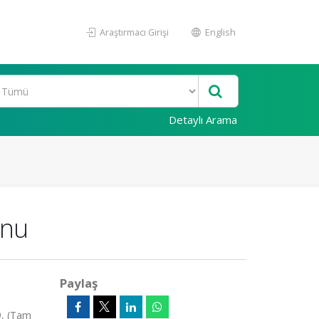
Araştırmacı Girişi
English
Detaylı Arama
onu
Paylaş
9, (Tam