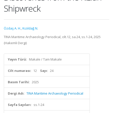
Shipwreck
Özdaş A. H.
,
Kızıldağ N.
TINA Maritime Archaeology Periodical, cilt.12, sa.24, ss.1-24, 2025
(Hakemli Dergi)
Yayın Türü:
Makale / Tam Makale
Cilt numarası:
12
Sayı:
24
Basım Tarihi:
2025
Dergi Adı:
TINA Maritime Archaeology Periodical
Sayfa Sayıları:
ss.1-24