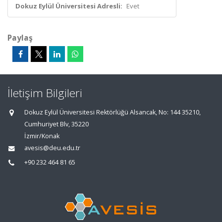
Dokuz Eylül Üniversitesi Adresli:
Evet
Paylaş
İletişim Bilgileri
Dokuz Eylül Üniversitesi Rektörlüğü Alsancak, No: 144 35210,
Cumhuriyet Blv, 35220
İzmir/Konak
avesis@deu.edu.tr
+90 232 464 81 65