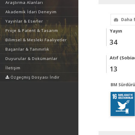
Araştırma Alanları
Akademik İdari Deneyim
Daha 
Yayınlar & Eserler
Proje & Patent & Tasarım
Yayın
Bilimsel & Mesleki Faaliyetler
34
Başarılar & Tanınırlık
Atıf (Sobia
Duyurular & Dokümanlar
13
İletişim
Özgeçmiş Dosyası İndir
BM Sürdürü