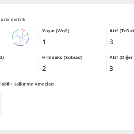
fazla metrik
Yayın (WoS)
Atıf (TrDiz
1
3
d)
H-İndeks (Sobiad)
Atıf (Diğe
2
3
lebilir Kalkınma Amaçları