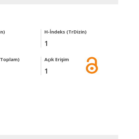
in)
H-İndeks (TrDizin)
1
r Toplam)
Açık Erişim
1