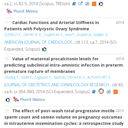
sa.2, ss.82-5, 2014 (Scopus, TRDizin)
PlumX Metrics
17.
Cardiac Functions and Arterial Stiffness in
2014
Patients with Polycystic Ovary Syndrome
ÖZPELİT E.
,
OKYAY R. E.
,
Ozpelit M. E.
,
Acet F.
,
Gulekli B.
,
Goldeli O.
AMERICAN JOURNAL OF CARDIOLOGY
, cilt.113, sa.7, 2014 (SCI-
Expanded, Scopus)
18.
Value of maternal procalcitonin levels for
2014
predicting subclinical intra-amniotic infection in preterm
premature rupture of membranes
Oludag T.
,
Gode F.
,
Caglayan E.
,
Saatli B.
,
OKYAY R. E.
,
ALTUNYURT S.
JOURNAL OF OBSTETRICS AND GYNAECOLOGY RESEARCH
, cilt.40,
sa.4, ss.954-960, 2014 (SCI-Expanded, Scopus)
PlumX Metrics
19.
The effect of post-wash total progressive motile
2013
sperm count and semen volume on pregnancy outcomes
in intrauterine insemination cycles: a retrospective study