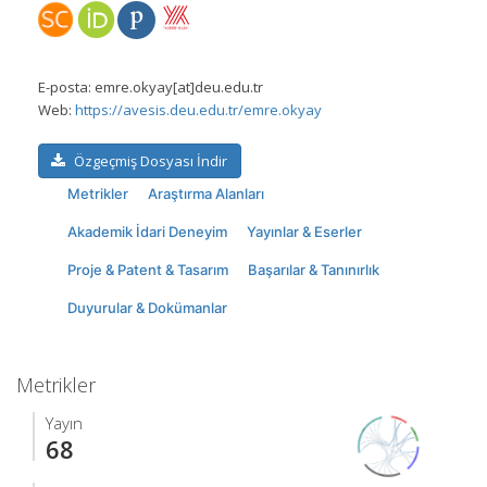
E-posta:
emre.okyay[at]deu.edu.tr
Web:
https://avesis.deu.edu.tr/emre.okyay
Özgeçmiş Dosyası İndir
Metrikler
Araştırma Alanları
Akademik İdari Deneyim
Yayınlar & Eserler
Proje & Patent & Tasarım
Başarılar & Tanınırlık
Duyurular & Dokümanlar
Metrikler
Yayın
68