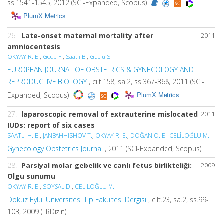
ss.1541-1545, 2012 (SCI-Expanded, Scopus)
PlumX Metrics
26.
Late-onset maternal mortality after
2011
amniocentesis
OKYAY R. E.
,
Gode F.
,
Saatli B.
,
Guclu S.
EUROPEAN JOURNAL OF OBSTETRICS & GYNECOLOGY AND
REPRODUCTIVE BIOLOGY
, cilt.158, sa.2, ss.367-368, 2011 (SCI-
PlumX Metrics
Expanded, Scopus)
27.
laparoscopic removal of extrauterine mislocated
2011
IUDs: report of six cases
SAATLI H. B.
,
JANBAHHISHOV T.
,
OKYAY R. E.
,
DOĞAN Ö. E.
,
CELİLOĞLU M.
Gynecology Obstetrics Journal
, 2011 (SCI-Expanded, Scopus)
28.
Parsiyal molar gebelik ve canlı fetus birlikteliği:
2009
Olgu sunumu
OKYAY R. E.
,
SOYSAL D.
,
CELİLOĞLU M.
Dokuz Eylül Üniversitesi Tıp Fakültesi Dergisi
, cilt.23, sa.2, ss.99-
103, 2009 (TRDizin)