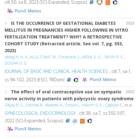
cilt.50, sa.8, 2023 (SCI-Expanded, Scopus)
PlumX Metrics
4.
IS THE OCCURRENCE OF GESTATIONAL DIABETES
2023
MELLITUS IN PREGNANCIES HIGHER FOLLOWING IN VITRO
FERTILIZATION TREATMENT? WHY? A RETROSPECTIVE
COHORT STUDY (Retracted article. See vol. 7, pg. 553,
2023)
Akbag N. N. A.
,
ALUŞ TOKAT M.
,
Ozoztuerk S.
,
AVDAL E. Ü.
,
OKYAY R. E.
,
DOĞAN Ö. E.
JOURNAL OF BASIC AND CLINICAL HEALTH SCIENCES
, cilt.7, sa.1,
PlumX Metrics
ss.94-102, 2023 (ESCI, TRDizin)
5.
The effect of oral contraceptive use on sympatic
2022
nerve activity in patients with polycystic ovary syndrome
Okyay R. E.
,
Cetintas B.
,
Akdöner A.
,
Öztura İ.
,
Yildirim G. E.
,
Çağlıyan E.
, et al.
GYNECOLOGICAL ENDOCRINOLOGY
, cilt.38, sa.7, ss.592-597,
2022 (SCI-Expanded, Scopus)
PlumX Metrics