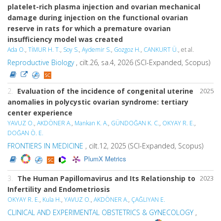
platelet-rich plasma injection and ovarian mechanical
damage during injection on the functional ovarian
reserve in rats for which a premature ovarian
insufficiency model was created
Ada O.
,
TİMUR H. T.
,
Soy S.
,
Aydemir S.
,
Gozgoz H.
,
CANKURT Ü.
, et al.
Reproductive Biology
, cilt.26, sa.4, 2026 (SCI-Expanded, Scopus)
2.
Evaluation of the incidence of congenital uterine
2025
anomalies in polycystic ovarian syndrome: tertiary
center experience
YAVUZ O.
,
AKDÖNER A.
,
Mankan K. A.
,
GÜNDOĞAN K. C.
,
OKYAY R. E.
,
DOĞAN Ö. E.
FRONTIERS IN MEDICINE
, cilt.12, 2025 (SCI-Expanded, Scopus)
PlumX Metrics
3.
The Human Papillomavirus and Its Relationship to
2023
Infertility and Endometriosis
OKYAY R. E.
,
Kula H.
,
YAVUZ O.
,
AKDÖNER A.
,
ÇAĞLIYAN E.
CLINICAL AND EXPERIMENTAL OBSTETRICS & GYNECOLOGY
,