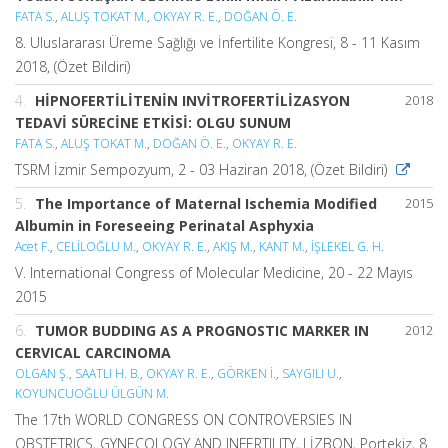
FATA S.
,
ALUŞ TOKAT M.
,
OKYAY R. E.
,
DOĞAN Ö. E.
8. Uluslararası Üreme Sağlığı ve İnfertilite Kongresi, 8 - 11 Kasım
2018, (Özet Bildiri)
4.
HİPNOFERTİLİTENİN INVİTROFERTİLİZASYON
2018
TEDAVİ SÜRECİNE ETKİSİ: OLGU SUNUM
FATA S.
,
ALUŞ TOKAT M.
,
DOĞAN Ö. E.
,
OKYAY R. E.
TSRM İzmir Sempozyum, 2 - 03 Haziran 2018, (Özet Bildiri)
5.
The Importance of Maternal Ischemia Modified
2015
Albumin in Foreseeing Perinatal Asphyxia
Acet F.
,
CELİLOĞLU M.
,
OKYAY R. E.
,
AKIŞ M.
,
KANT M.
,
İŞLEKEL G. H.
V. International Congress of Molecular Medicine, 20 - 22 Mayıs
2015
6.
TUMOR BUDDING AS A PROGNOSTIC MARKER IN
2012
CERVICAL CARCINOMA
OLGAN Ş.
,
SAATLI H. B.
,
OKYAY R. E.
,
GÖRKEN İ.
,
SAYGILI U.
,
KOYUNCUOĞLU ÜLGÜN M.
The 17th WORLD CONGRESS ON CONTROVERSIES IN
OBSTETRICS, GYNECOLOGY AND INFERTILITY, LİZBON, Portekiz, 8