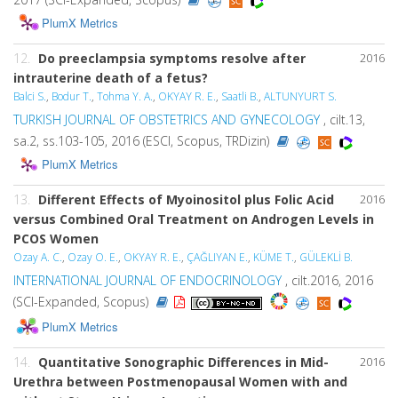
PlumX Metrics
12.
Do preeclampsia symptoms resolve after
2016
intrauterine death of a fetus?
Balci S.
,
Bodur T.
,
Tohma Y. A.
,
OKYAY R. E.
,
Saatli B.
,
ALTUNYURT S.
TURKISH JOURNAL OF OBSTETRICS AND GYNECOLOGY
, cilt.13,
sa.2, ss.103-105, 2016 (ESCI, Scopus, TRDizin)
PlumX Metrics
13.
Different Effects of Myoinositol plus Folic Acid
2016
versus Combined Oral Treatment on Androgen Levels in
PCOS Women
Ozay A. C.
,
Ozay O. E.
,
OKYAY R. E.
,
ÇAĞLIYAN E.
,
KÜME T.
,
GÜLEKLİ B.
INTERNATIONAL JOURNAL OF ENDOCRINOLOGY
, cilt.2016, 2016
(SCI-Expanded, Scopus)
PlumX Metrics
14.
Quantitative Sonographic Differences in Mid-
2016
Urethra between Postmenopausal Women with and