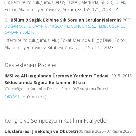
(İn) Fertilite Yolculuğumuz, ALUŞ TOKAT, Merlinda; BİLGİÇ, Dilek,
Editör, Akademisyen Yayınevi, Ankara, ss.155-171, 2023
2.
Bölüm 9 Sağlık Ekibine Sık Sorulan Sorular Nelerdir?
2023
DOĞAN Ö. E.
,
OKYAY R. E.
,
YAĞCAN H.
,
GÜNGÖR S. S.
,
TEMEL UĞUR G.
,
ÇAVDAR YILDIZ F.
İnfertilite Yolculuğumuz, Aluş Tokat Merlinda, Bilgiç Dilek, Editör,
Akademisyen Yayınevi Kitabevi, Ankara, ss.155-172, 2023
Desteklenen Projeler
IMSI ve AH uygulanan Üremeye Yardımcı Tedavi
2015 - 2018
Sikluslarında Sigara Kullanımın Etkisi
Yükseköğretim Kurumları Destekli Proje , BAP Araştırma Projesi
OKYAY R. E.
(Yürütücü)
Kongre ve Sempozyum Katılımı Faaliyetleri
Uluslararası Jinekoloji ve Obstetri
06 Kasım 2025 - 07 Kasım 2025