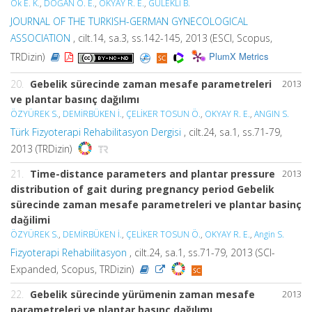
Ok E. K.
,
DOĞAN Ö. E.
,
OKYAY R. E.
,
GÜLEKLİ B.
JOURNAL OF THE TURKISH-GERMAN GYNECOLOGICAL
ASSOCIATION
, cilt.14, sa.3, ss.142-145, 2013 (ESCI, Scopus,
PlumX Metrics
TRDizin)
20.
Gebelik sürecinde zaman mesafe parametreleri
2013
ve plantar basınç dağılımı
ÖZYÜREK S.
,
DEMİRBÜKEN İ.
,
ÇELİKER TOSUN Ö.
,
OKYAY R. E.
,
ANGIN S.
Türk Fizyoterapi Rehabilitasyon Dergisi
, cilt.24, sa.1, ss.71-79,
2013 (TRDizin)
21.
Time-distance parameters and plantar pressure
2013
distribution of gait during pregnancy period Gebelik
sürecinde zaman mesafe parametreleri ve plantar basinç
daǧilimi
ÖZYÜREK S.
,
DEMİRBÜKEN İ.
,
ÇELİKER TOSUN Ö.
,
OKYAY R. E.
,
Angin S.
Fizyoterapi Rehabilitasyon
, cilt.24, sa.1, ss.71-79, 2013 (SCI-
Expanded, Scopus, TRDizin)
22.
Gebelik sürecinde yürümenin zaman mesafe
2013
parametreleri ve plantar basınç dağılımı