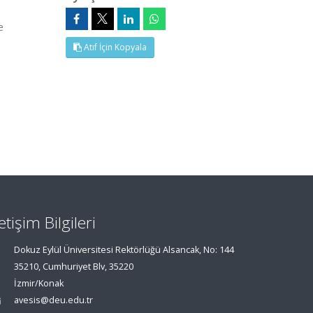
e
Atıf İçin Kopyala
letişim Bilgileri
Dokuz Eylül Üniversitesi Rektörlüğü Alsancak, No: 144
35210, Cumhuriyet Blv, 35220
İzmir/Konak
avesis@deu.edu.tr