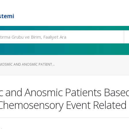
stemi
OSMIC AND ANOSMIC PATIENT...
 and Anosmic Patients Base
 Chemosensory Event Related 