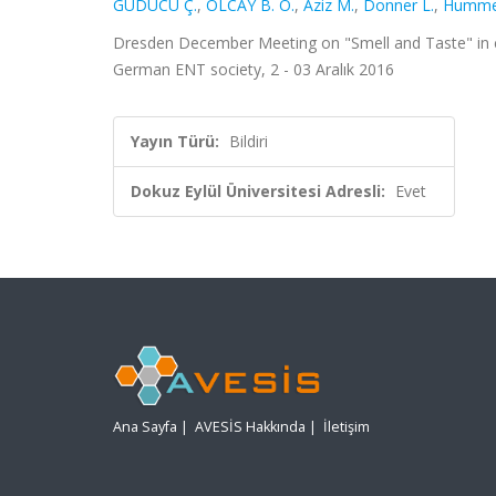
GÜDÜCÜ Ç.
,
OLCAY B. O.
,
Aziz M.
,
Donner L.
,
Hummel
Dresden December Meeting on "Smell and Taste" in c
German ENT society, 2 - 03 Aralık 2016
Yayın Türü:
Bildiri
Dokuz Eylül Üniversitesi Adresli:
Evet
Ana Sayfa
|
AVESİS Hakkında
|
İletişim