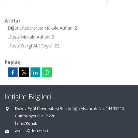
Atıflar
Diğer Uluslararası Makale Atıfları: 2
Ulusal Makale Atıfları: 8
Ulusal Dergi Atıf Sayısı: 22
Paylaş
İletişim Bilgileri
Dokuz Eylül Üniversitesi Rektörlüğü Alsancak, No: 144 35210,
Cumhuriyet Blv, 35220
İzmir/Konak
avesis@deu.edu.tr