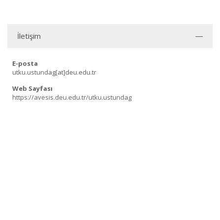
İletişim
E-posta
utku.ustundag[at]deu.edu.tr
Web Sayfası
https://avesis.deu.edu.tr/utku.ustundag