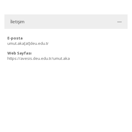
İletişim
E-posta
umut.aka[at]deu.edu.tr
Web Sayfası
https://avesis.deu.edu.tr/umut.aka