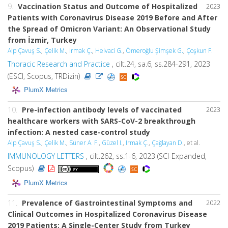
9.
Vaccination Status and Outcome of Hospitalized
2023
Patients with Coronavirus Disease 2019 Before and After
the Spread of Omicron Variant: An Observational Study
from İzmir, Turkey
Alp Çavuş S.
,
Çelik M.
,
Irmak Ç.
,
Helvaci G.
,
Ömeroğlu Şimşek G.
,
Çoşkun F.
Thoracic Research and Practice
, cilt.24, sa.6, ss.284-291, 2023
(ESCI, Scopus, TRDizin)
PlumX Metrics
10.
Pre-infection antibody levels of vaccinated
2023
healthcare workers with SARS-CoV-2 breakthrough
infection: A nested case-control study
Alp Çavuş S.
,
Çelik M.
,
Süner A. F.
,
Güzel I.
,
Irmak Ç.
,
Çağlayan D.
, et al.
IMMUNOLOGY LETTERS
, cilt.262, ss.1-6, 2023 (SCI-Expanded,
Scopus)
PlumX Metrics
11.
Prevalence of Gastrointestinal Symptoms and
2022
Clinical Outcomes in Hospitalized Coronavirus Disease
2019 Patients: A Single-Center Study from Turkey