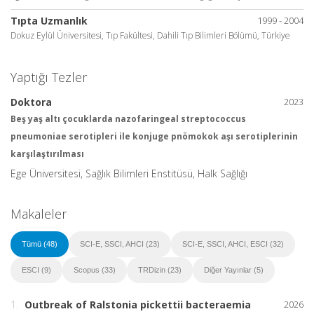
Tıpta Uzmanlık
1999 - 2004
Dokuz Eylül Üniversitesi, Tıp Fakültesi, Dahili Tıp Bilimleri Bölümü, Türkiye
Yaptığı Tezler
Doktora
2023
Beş yaş altı çocuklarda nazofaringeal streptococcus
pneumoniae serotipleri ile konjuge pnömokok aşı serotiplerinin
karşılaştırılması
Ege Üniversitesi, Sağlık Bilimleri Enstitüsü, Halk Sağlığı
Makaleler
Tümü (48)
SCI-E, SSCI, AHCI (23)
SCI-E, SSCI, AHCI, ESCI (32)
ESCI (9)
Scopus (33)
TRDizin (23)
Diğer Yayınlar (5)
1.
Outbreak of
Ralstonia pickettii
bacteraemia
2026