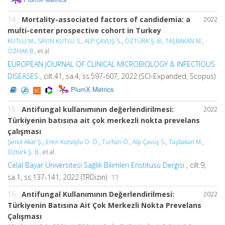
14.
Mortality-associated factors of candidemia: a
2022
multi-center prospective cohort in Turkey
KUTLU M.
,
SAYIN KUTLU S.
,
ALP ÇAVUŞ S.
,
ÖZTÜRK Ş. B.
,
TAŞBAKAN M.
,
ÖZHAK B.
, et al.
EUROPEAN JOURNAL OF CLINICAL MICROBIOLOGY & INFECTIOUS
DISEASES
, cilt.41, sa.4, ss.597-607, 2022 (SCI-Expanded, Scopus)
PlumX Metrics
15.
Antifungal kullanımının değerlendirilmesi:
2022
Türkiyenin batısına ait çok merkezli nokta prevelans
çalışması
Şenol Akar Ş.
,
Eren Kutsoylu O. Ö.
,
Turhan Ö.
,
Alp Çavuş S.
,
Taşbakan M.
,
Öztürk Ş. B.
, et al.
Celal Bayar Üniversitesi Sağlık Bilimleri Enstitüsü Dergisi
, cilt.9,
sa.1, ss.137-141, 2022 (TRDizin)
16.
Antifungal Kullanımının Değerlendirilmesi:
2022
Türkiyenin Batısına Ait Çok Merkezli Nokta Prevelans
Çalışması