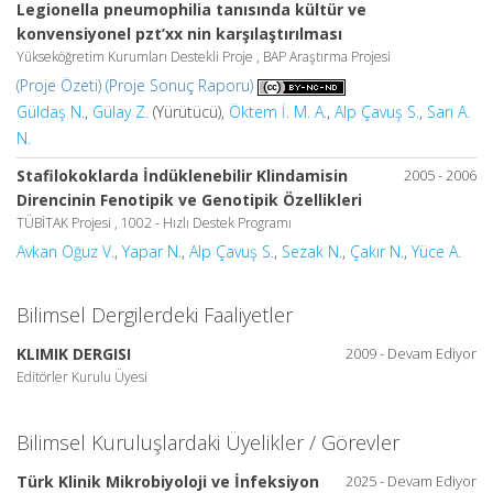
Legionella pneumophilia tanısında kültür ve
konvensiyonel pzt’xx nin karşılaştırılması
Yükseköğretim Kurumları Destekli Proje , BAP Araştırma Projesi
(Proje Özeti)
(Proje Sonuç Raporu)
Güldaş N.
,
Gülay Z.
(Yürütücü),
Öktem İ. M. A.
,
Alp Çavuş S.
,
Sarı A.
N.
Stafilokoklarda İndüklenebilir Klindamisin
2005 - 2006
Direncinin Fenotipik ve Genotipik Özellikleri
TÜBİTAK Projesi , 1002 - Hızlı Destek Programı
Avkan Oğuz V.
,
Yapar N.
,
Alp Çavuş S.
,
Sezak N.
,
Çakır N.
,
Yüce A.
Bilimsel Dergilerdeki Faaliyetler
KLIMIK DERGISI
2009 - Devam Ediyor
Editörler Kurulu Üyesi
Bilimsel Kuruluşlardaki Üyelikler / Görevler
Türk Klinik Mikrobiyoloji ve İnfeksiyon
2025 - Devam Ediyor