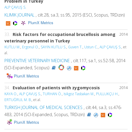
Problem in Turkey
ALP ÇAVUŞ S.
KLIMIK JOURNAL
, cilt.28, sa.3, ss.95, 2015 (ESCI, Scopus, TRDizin)
PlumX Metrics
33.
Risk factors for occupational brucellosis among
2014
veterinary personnel in Turkey
KUTLU M.
,
Ergonul O.
,
SAYIN KUTLU S.
,
Guven T.
,
Ustun C.
,
ALP ÇAVUŞ S.
, et
al.
PREVENTIVE VETERINARY MEDICINE
, cilt.117, sa.1, ss.52-58, 2014
(SCI-Expanded, Scopus)
PlumX Metrics
34.
Evaluation of patients with zygomycosis
2014
KAYA O.
,
ALP ÇAVUŞ S.
,
TURHAN Ö.
,
Isikgoz Tasbakan M.
,
PULLUKÇU H.
,
ERTUĞRUL M. B.
, et al.
TURKISH JOURNAL OF MEDICAL SCIENCES
, cilt.44, sa.3, ss.476-
483, 2014 (SCI-Expanded, Scopus, TRDizin)
PlumX Metrics