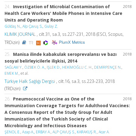
24.
Investigation of Microbial Contamination of
2018
Health Care Workers' Mobile Phones in Intensive Care
Units and Operating Room
Güldaş N.
,
Alp Çavuş S.
,
Gulay Z.
KLIMIK JOURNAL
, cilt.31, sa.3, ss.227-231, 2018 (ESCI, Scopus,
PlumX Metrics
TRDizin)
25.
Manisa ilinde kabakulak seroprevalansı ve bazı
2018
sosyal belirleyicilerle ilişkisi, 2014
SAĞLAM Y.
,
ÖZBEK Ö. A.
,
İŞLEK D.
,
HEKİMOĞLU C. H.
,
DEMİRPENÇE N.
,
EMEK M.
, et al.
Türkiye Halk Sağlığı Dergisi
, cilt.16, sa.3, ss.223-233, 2018
(TRDizin)
26.
Pneumococcal Vaccine as One of the
2018
Immunization Coverage Targets for Adulthood Vaccines:
A Consensus Report of the Study Group for Adult
Immunization of the Turkish Society of Clinical
Microbiology and Infectious Diseases
ŞENOL E.
,
Azap A.
,
ERBAY A.
,
ALP ÇAVUŞ S.
,
KARAKUŞ R.
,
Acar A.