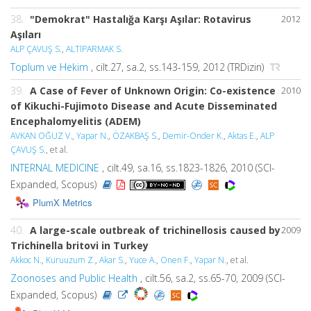
38.
"Demokrat" Hastalığa Karşı Aşılar: Rotavirus
2012
Aşıları
ALP ÇAVUŞ S.
,
ALTlPARMAK S.
Toplum ve Hekim
, cilt.27, sa.2, ss.143-159, 2012 (TRDizin)
39.
A Case of Fever of Unknown Origin: Co-existence
2010
of Kikuchi-Fujimoto Disease and Acute Disseminated
Encephalomyelitis (ADEM)
AVKAN OĞUZ V.
,
Yapar N.
,
ÖZAKBAŞ S.
,
Demir-Onder K.
,
Aktas E.
,
ALP
ÇAVUŞ S.
, et al.
INTERNAL MEDICINE
, cilt.49, sa.16, ss.1823-1826, 2010 (SCI-
Expanded, Scopus)
PlumX Metrics
40.
A large-scale outbreak of trichinellosis caused by
2009
Trichinella britovi in Turkey
Akkoc N.
,
Kuruuzum Z.
,
Akar S.
,
Yuce A.
,
Onen F.
,
Yapar N.
, et al.
Zoonoses and Public Health
, cilt.56, sa.2, ss.65-70, 2009 (SCI-
Expanded, Scopus)