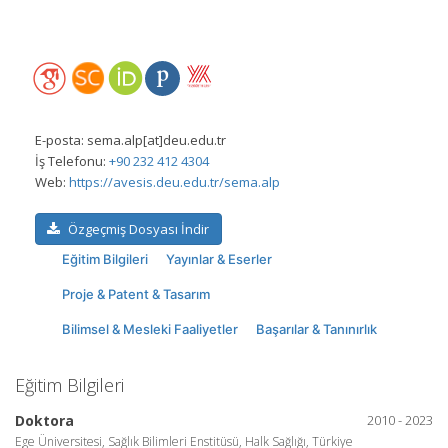
E-posta:
sema.alp[at]deu.edu.tr
İş Telefonu:
+90 232 412 4304
Web:
https://avesis.deu.edu.tr/sema.alp
Özgeçmiş Dosyası İndir
Eğitim Bilgileri
Yayınlar & Eserler
Proje & Patent & Tasarım
Bilimsel & Mesleki Faaliyetler
Başarılar & Tanınırlık
Eğitim Bilgileri
Doktora
2010 - 2023
Ege Üniversitesi, Sağlık Bilimleri Enstitüsü, Halk Sağlığı, Türkiye