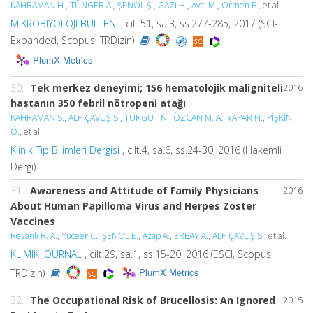
KAHRAMAN H.
,
TÜNGER A.
,
ŞENOL Ş.
,
GAZİ H.
,
Avci M.
,
Ormen B.
, et al.
MIKROBIYOLOJI BULTENI
, cilt.51, sa.3, ss.277-285, 2017 (SCI-
Expanded, Scopus, TRDizin)
PlumX Metrics
30.
Tek merkez deneyimi; 156 hematolojik maligniteli
2016
hastanın 350 febril nötropeni atağı
KAHRAMAN S.
,
ALP ÇAVUŞ S.
,
TURGUT N.
,
ÖZCAN M. A.
,
YAPAR N.
,
PİŞKİN
Ö.
, et al.
Klinik Tıp Bilimleri Dergisi
, cilt.4, sa.6, ss.24-30, 2016 (Hakemli
Dergi)
31.
Awareness and Attitude of Family Physicians
2016
About Human Papilloma Virus and Herpes Zoster
Vaccines
Revanli R. A.
,
Yuceer C.
,
ŞENOL E.
,
Azap A.
,
ERBAY A.
,
ALP ÇAVUŞ S.
, et al.
KLIMIK JOURNAL
, cilt.29, sa.1, ss.15-20, 2016 (ESCI, Scopus,
PlumX Metrics
TRDizin)
32.
The Occupational Risk of Brucellosis: An Ignored
2015