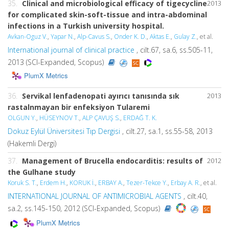
35.
Clinical and microbiological efficacy of tigecycline
2013
for complicated skin-soft-tissue and intra-abdominal
infections in a Turkish university hospital.
Avkan-Oguz V.
,
Yapar N.
,
Alp-Cavus S.
,
Onder K. D.
,
Aktas E.
,
Gulay Z.
, et al.
International journal of clinical practice
, cilt.67, sa.6, ss.505-11,
2013 (SCI-Expanded, Scopus)
PlumX Metrics
36.
Servikal lenfadenopati ayırıcı tanısında sık
2013
rastalnmayan bir enfeksiyon Tularemi
OLGUN Y.
,
HÜSEYNOV T.
,
ALP ÇAVUŞ S.
,
ERDAĞ T. K.
Dokuz Eylül Üniversitesi Tıp Dergisi
, cilt.27, sa.1, ss.55-58, 2013
(Hakemli Dergi)
37.
Management of Brucella endocarditis: results of
2012
the Gulhane study
Koruk S. T.
,
Erdem H.
,
KORUK İ.
,
ERBAY A.
,
Tezer-Tekce Y.
,
Erbay A. R.
, et al.
INTERNATIONAL JOURNAL OF ANTIMICROBIAL AGENTS
, cilt.40,
sa.2, ss.145-150, 2012 (SCI-Expanded, Scopus)
PlumX Metrics