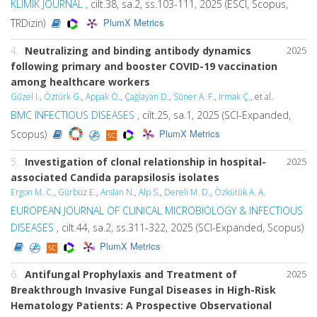
KLIMIK JOURNAL
, cilt.38, sa.2, ss.103-111, 2025 (ESCI, Scopus,
PlumX Metrics
TRDizin)
4.
Neutralizing and binding antibody dynamics
2025
following primary and booster COVID-19 vaccination
among healthcare workers
Güzel I.
,
Öztürk G.
,
Appak Ö.
,
Çağlayan D.
,
Süner A. F.
,
Irmak Ç.
, et al.
BMC INFECTIOUS DISEASES
, cilt.25, sa.1, 2025 (SCI-Expanded,
PlumX Metrics
Scopus)
5.
Investigation of clonal relationship in hospital-
2025
associated
Candida parapsilosis
isolates
Ergon M. C.
,
Gürbüz E.
,
Arslan N.
,
Alp S.
,
Dereli M. D.
,
Özkütük A. A.
EUROPEAN JOURNAL OF CLINICAL MICROBIOLOGY & INFECTIOUS
DISEASES
, cilt.44, sa.2, ss.311-322, 2025 (SCI-Expanded, Scopus)
PlumX Metrics
6.
Antifungal Prophylaxis and Treatment of
2025
Breakthrough Invasive Fungal Diseases in High-Risk
Hematology Patients: A Prospective Observational