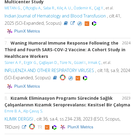
Multicenter Study
METAN G.
,
Çiftçioğlu A.
,
Saba R.
,
Kılıç A. U.
,
Özdemir K.
,
Çağ Y.
, et al.
Indian Journal of Hematology and Blood Transfusion
, cilt.41,
2025 (SCI-Expanded, Scopus)
PlumX Metrics
7.
Waning Humoral Immune Response Following the
2024
Third and Fourth SARS-COV-2 Vaccine: A Cohort Study in
Healthcare Workers
Süner A. F.
,
Ergör G.
,
Çağlayan D.
,
Türe N.
,
Güzel I.
,
Irmak Ç.
, et al.
INFLUENZA AND OTHER RESPIRATORY VIRUSES
, cilt.18, sa.9, 2024
(SCI-Expanded, Scopus)
PlumX Metrics
8.
Kızamık Eliminasyon Programı Sürecinde Sağlık
2023
Çalışanlarının Kızamık Seroprevalansı: Kesitsel Bir Çalışma
Emre B. A.
,
Alp Çavuş S.
KLIMIK DERGISI
, cilt.36, sa.4, ss.234-238, 2023 (ESCI, Scopus,
PlumX Metrics
TRDizin)