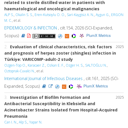
related to sterile distilled water in patients with
haematological and oncological malignancies
ALP S.
,
Okalin S. S.
,
Eren-Kutsoylu O. O.
,
Sari-Kaygisiz A. N.
,
Aygun G.
,
ERGON
M. C.
, et al.
EPIDEMIOLOGY & INFECTION
, cilt.154, 2026 (SCI-Expanded,
PlumX Metrics
Scopus)
2.
Evaluation of clinical characteristics, risk factors
2025
and prognosis of herpes zoster (shingles) infection in
Türkiye: VARICOMP-adult-2 study
Ozgen-Top O.
,
Karacaer Z.
,
Ozkan E. F.
,
Ozger H. S.
,
SALTOĞLU N.
,
Oztoprak-Cuvalci N.
, et al.
International Journal of Infectious Diseases
, cilt.161, 2025 (SCI-
PlumX Metrics
Expanded, Scopus)
3.
Investigation of Biofilm Formation and
2025
Antibacterial Susceptibility in
Klebsiella
and
Acinetobacter
Strains Isolated from Hospital-Acquired
Pneumonia
Can I. N.
,
Alp S.
,
Yapar N.