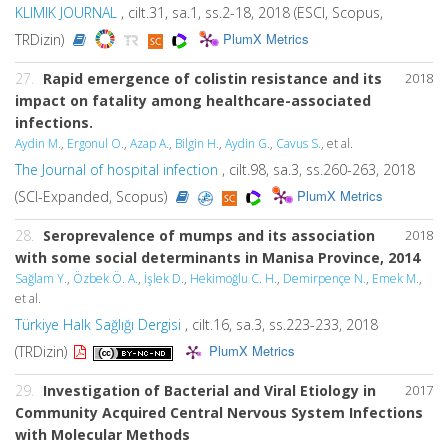
KLIMIK JOURNAL
, cilt.31, sa.1, ss.2-18, 2018 (ESCI, Scopus,
PlumX Metrics
TRDizin)
27.
Rapid emergence of colistin resistance and its
2018
impact on fatality among healthcare-associated
infections.
Aydin M.
,
Ergonul O.
,
Azap A.
,
Bilgin H.
,
Aydin G.
,
Cavus S.
, et al.
The Journal of hospital infection
, cilt.98, sa.3, ss.260-263, 2018
PlumX Metrics
(SCI-Expanded, Scopus)
28.
Seroprevalence of mumps and its association
2018
with some social determinants in Manisa Province, 2014
Sağlam Y.
,
Özbek Ö. A.
,
İşlek D.
,
Hekimoğlu C. H.
,
Demirpençe N.
,
Emek M.
,
et al.
Türkiye Halk Sağlığı Dergisi
, cilt.16, sa.3, ss.223-233, 2018
PlumX Metrics
(TRDizin)
29.
Investigation of Bacterial and Viral Etiology in
2017
Community Acquired Central Nervous System Infections
with Molecular Methods