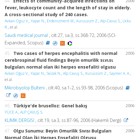
44.
Effects of community-acquired infections on
2006
fever, leukocyte count and the length of stay in elderly.
A cross-sectional study of 240 cases.
Avkan-Oguz V.
,
Yapar N.
,
Erdenizmenli M.
,
Kuruuzum Z.
,
Alp-Cavus S.
,
Ucku
R.
, et al.
Saudi medical journal
, cilt.27, sa.3, ss.368-72, 2006 (SCI-
Expanded, Scopus)
45.
Two cases of herpes encephalitis with normal
2006
cerebrospinal fluid findings Beyin omurilik sιvιsι
bulgularι normal olan iki herpes ensefaliti olgusu
Avkan Oğuz V.
,
Yapar N.
,
Sezak N.
,
Alp Cavuş S.
,
Kuruüzüm Z.
,
Sayiner A. A.
,
et al.
Mikrobiyoloji Bulteni
, cilt.40, sa.1-2, ss.93-98, 2006 (Scopus)
46.
Türkiye'de bruselloz: Genel bakış
2006
YÜCE A.
,
ALP ÇAVUŞ S.
KLIMIK DERGISI
, cilt.19, sa.3, ss.87-96, 2006 (Hakemli Dergi)
47.
Olgu Sunumu: Beyin Omurilik Sıvısı Bulguları
2006
Normal Olan İki Herpes Ensefaliti Olgusu