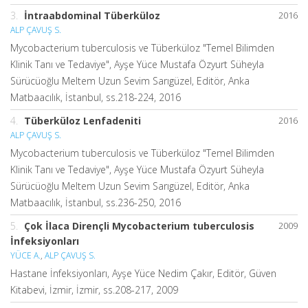
3.
İntraabdominal Tüberküloz
2016
ALP ÇAVUŞ S.
Mycobacterium tuberculosis ve Tüberküloz "Temel Bilimden
Klinik Tanı ve Tedaviye", Ayşe Yüce Mustafa Özyurt Süheyla
Sürücüoğlu Meltem Uzun Sevim Sarıgüzel, Editör, Anka
Matbaacılık, İstanbul, ss.218-224, 2016
4.
Tüberküloz Lenfadeniti
2016
ALP ÇAVUŞ S.
Mycobacterium tuberculosis ve Tüberküloz "Temel Bilimden
Klinik Tanı ve Tedaviye", Ayşe Yüce Mustafa Özyurt Süheyla
Sürücüoğlu Meltem Uzun Sevim Sarıgüzel, Editör, Anka
Matbaacılık, İstanbul, ss.236-250, 2016
5.
Çok İlaca Dirençli Mycobacterium tuberculosis
2009
İnfeksiyonları
YÜCE A.
,
ALP ÇAVUŞ S.
Hastane İnfeksiyonları, Ayşe Yüce Nedim Çakır, Editör, Güven
Kitabevi, İzmir, İzmir, ss.208-217, 2009