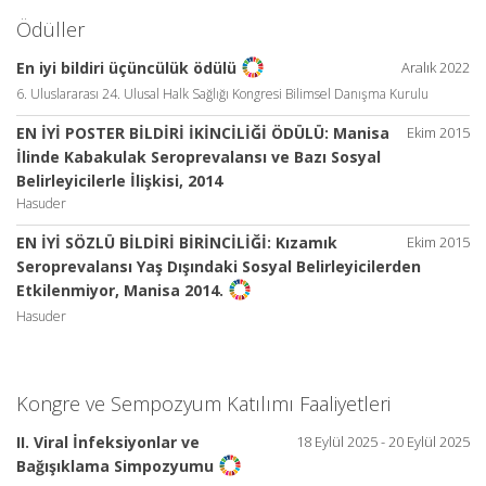
Ödüller
Aralık 2022
En iyi bildiri üçüncülük ödülü
6. Uluslararası 24. Ulusal Halk Sağlığı Kongresi Bilimsel Danışma Kurulu
EN İYİ POSTER BİLDİRİ İKİNCİLİĞİ ÖDÜLÜ: Manisa
Ekim 2015
İlinde Kabakulak Seroprevalansı ve Bazı Sosyal
Belirleyicilerle İlişkisi, 2014
Hasuder
EN İYİ SÖZLÜ BİLDİRİ BİRİNCİLİĞİ: Kızamık
Ekim 2015
Seroprevalansı Yaş Dışındaki Sosyal Belirleyicilerden
Etkilenmiyor, Manisa 2014.
Hasuder
Kongre ve Sempozyum Katılımı Faaliyetleri
II. Viral İnfeksiyonlar ve
18 Eylül 2025 - 20 Eylül 2025
Bağışıklama Simpozyumu