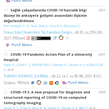
PlumX Metrics
19.
Sağlık çalışanlarında COVID-19 hastalık bilgi
2021
düzeyi ile anksiyete gelişimi arasındaki ilişkinin
değerlendirilmesi
Eren Kutsoylu O. Ö.
,
Nazlı Zeka A.
,
Çerçi B. A.
,
Alp Çavuş S.
Dokuz Eylül Üniversitesi Tıp Fakültesi Dergisi
, cilt.35, ss.259-265,
2021 (TRDizin)
PlumX Metrics
20.
COVID-19 Pandemic Action Plan of a University
2021
Hospital
Yapar N.
,
UÇAN E. S.
,
BAYRAKTAR F.
,
Gokmen N.
,
Sayiner A. A.
,
KURUÜZÜM
Z.
, et al.
TURKISH THORACIC JOURNAL
, cilt.22, sa.1, ss.95-98, 2021 (ESCI,
PlumX Metrics
Scopus, TRDizin)
21.
COVID-19 S: A new proposal for diagnosis and
2020
structured reporting of COVID-19 on computed
tomography imaging.
Gezer N. S.
,
Ergan B.
,
Barış M. M.
,
Appak Ö.
,
Sayıner A. A.
,
Balcı P.
, et al.