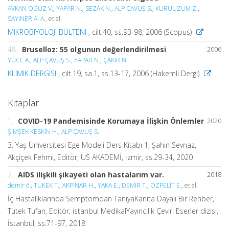
AVKAN OĞUZ V.
,
YAPAR N.
,
SEZAK N.
,
ALP ÇAVUŞ S.
,
KURUÜZÜM Z.
,
SAYINER A. A.
, et al.
MIKROBIYOLOJI BULTENI
, cilt.40, ss.93-98, 2006 (Scopus)
48.
Bruselloz: 55 olgunun değerlendirilmesi
2006
YÜCE A.
,
ALP ÇAVUŞ S.
,
YAPAR N.
,
ÇAKIR N.
KLIMIK DERGISI
, cilt.19, sa.1, ss.13-17, 2006 (Hakemli Dergi)
Kitaplar
1.
COVID-19 Pandemisinde Korumaya İlişkin Önlemler
2020
ŞİMŞEK KESKİN H.
,
ALP ÇAVUŞ S.
3. Yaş Üniversitesi Ege Modeli Ders Kitabı 1, Şahin Sevnaz,
Akçiçek Fehmi, Editör, US AKADEMİ, İzmir, ss.29-34, 2020
2.
AIDS ilişkili şikayeti olan hastalarım var.
2018
demir ö.
,
TÜKEK T.
,
AKPINAR H.
,
YAKA E.
,
DEMİR T.
,
ÖZPELİT E.
, et al.
İç Hastalıklarında Semptomdan TanıyaKanıta Dayalı Bir Rehber,
Tütek Tufan, Editör, istanbul MedikalYayıncılık Çeviri Eserler dizisi,
İstanbul, ss.71-97, 2018