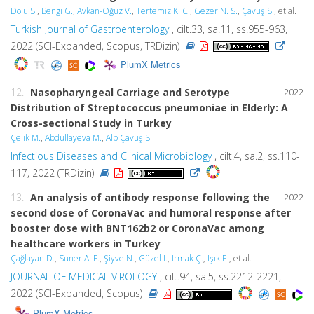
Dolu S.
,
Bengi G.
,
Avkan-Oğuz V.
,
Tertemiz K. C.
,
Gezer N. S.
,
Çavuş S.
, et al.
Turkish Journal of Gastroenterology
, cilt.33, sa.11, ss.955-963,
2022 (SCI-Expanded, Scopus, TRDizin)
PlumX Metrics
12.
Nasopharyngeal Carriage and Serotype
2022
Distribution of Streptococcus pneumoniae in Elderly: A
Cross-sectional Study in Turkey
Çelik M.
,
Abdullayeva M.
,
Alp Çavuş S.
Infectious Diseases and Clinical Microbiology
, cilt.4, sa.2, ss.110-
117, 2022 (TRDizin)
13.
An analysis of antibody response following the
2022
second dose of CoronaVac and humoral response after
booster dose with BNT162b2 or CoronaVac among
healthcare workers in Turkey
Çağlayan D.
,
Suner A. F.
,
Şiyve N.
,
Güzel I.
,
Irmak Ç.
,
Işık E.
, et al.
JOURNAL OF MEDICAL VIROLOGY
, cilt.94, sa.5, ss.2212-2221,
2022 (SCI-Expanded, Scopus)
PlumX Metrics