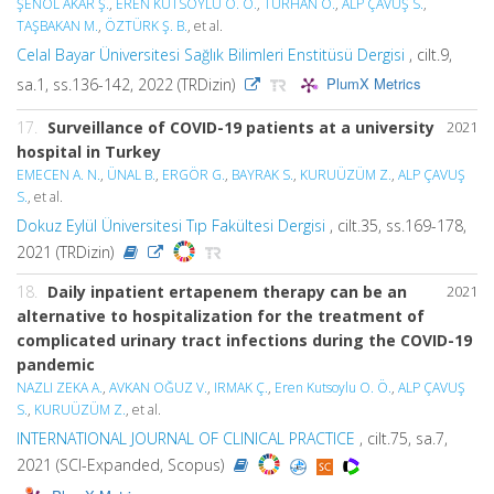
ŞENOL AKAR Ş.
,
EREN KUTSOYLU O. Ö.
,
TURHAN Ö.
,
ALP ÇAVUŞ S.
,
TAŞBAKAN M.
,
ÖZTÜRK Ş. B.
, et al.
Celal Bayar Üniversitesi Sağlık Bilimleri Enstitüsü Dergisi
, cilt.9,
PlumX Metrics
sa.1, ss.136-142, 2022 (TRDizin)
17.
Surveillance of COVID-19 patients at a university
2021
hospital in Turkey
EMECEN A. N.
,
ÜNAL B.
,
ERGÖR G.
,
BAYRAK S.
,
KURUÜZÜM Z.
,
ALP ÇAVUŞ
S.
, et al.
Dokuz Eylül Üniversitesi Tıp Fakültesi Dergisi
, cilt.35, ss.169-178,
2021 (TRDizin)
18.
Daily inpatient ertapenem therapy can be an
2021
alternative to hospitalization for the treatment of
complicated urinary tract infections during the COVID-19
pandemic
NAZLI ZEKA A.
,
AVKAN OĞUZ V.
,
IRMAK Ç.
,
Eren Kutsoylu O. Ö.
,
ALP ÇAVUŞ
S.
,
KURUÜZÜM Z.
, et al.
INTERNATIONAL JOURNAL OF CLINICAL PRACTICE
, cilt.75, sa.7,
2021 (SCI-Expanded, Scopus)