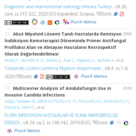
Diagnostic and interventional radiology (Ankara, Turkey)
, cilt.26,
sa.4, ss.315-322, 2020 (SCI-Expanded, Scopus, TRDizin)
PlumX Metrics
22.
Akut Miyeloid Lösemi Tanılı Hastalarda Remisyon
2020
İndüksiyon Kemoterapisi Döneminde Primer Antifungal
Profilaksi Alan ve Almayan Hastaların Retrospektif
Olarak Değerlendirilmesi
Mutlay F.
,
Sevindik Ö. G.
,
Solmaz Ş.
,
Acar C.
,
Alpçavuş S.
,
Seyhanlı A.
, et al.
Türkiye'de Lösemi Lenfoma Miyelom Araştırmaları
, cilt.4, ss.1-9,
PlumX Metrics
2020 (TRDizin)
23.
Multicenter Analysis of Anidulafungin Use in
2019
Invasive Candida Infections
Isikgoz Tasbakan M.
,
EREN KUTSOYLU O. Ö.
,
PULLUKÇU H.
,
SAYIN KUTLU S.
,
Ozturk B.
,
KAYA O.
, et al.
FLORA INFEKSIYON HASTALIKLARI VE KLINIK MIKROBIYOLOJI
DERGISI
, cilt.24, sa.2, ss.136-142, 2019 (ESCI, TRDizin)
PlumX Metrics