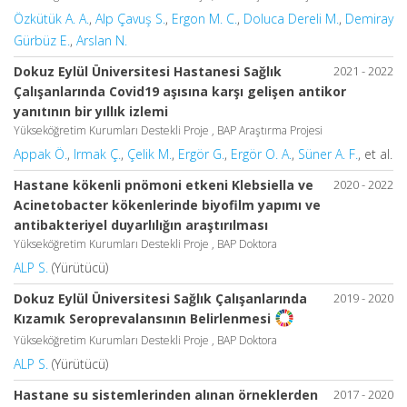
Özkütük A. A.
,
Alp Çavuş S.
,
Ergon M. C.
,
Doluca Dereli M.
,
Demiray
Gürbüz E.
,
Arslan N.
Dokuz Eylül Üniversitesi Hastanesi Sağlık
2021 - 2022
Çalışanlarında Covid19 aşısına karşı gelişen antikor
yanıtının bir yıllık izlemi
Yükseköğretim Kurumları Destekli Proje , BAP Araştırma Projesi
Appak Ö.
,
Irmak Ç.
,
Çelik M.
,
Ergör G.
,
Ergör O. A.
,
Süner A. F.
, et al.
Hastane kökenli pnömoni etkeni Klebsiella ve
2020 - 2022
Acinetobacter kökenlerinde biyofilm yapımı ve
antibakteriyel duyarlılığın araştırılması
Yükseköğretim Kurumları Destekli Proje , BAP Doktora
ALP S.
(Yürütücü)
Dokuz Eylül Üniversitesi Sağlık Çalışanlarında
2019 - 2020
Kızamık Seroprevalansının Belirlenmesi
Yükseköğretim Kurumları Destekli Proje , BAP Doktora
ALP S.
(Yürütücü)
Hastane su sistemlerinden alınan örneklerden
2017 - 2020