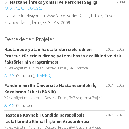
6.
Hastane İnfeksiyonları ve Personel Sağlığı
2009
YAPAR N.
,
ALP ÇAVUŞ S.
Hastane İnfeksiyonları, Ayşe Yüce Nedim Çakır, Editör, Güven
Kitabevi, İzmir, İzmir, ss.35-48, 2009
Desteklenen Projeler
Hastanede yatan hastalardan izole edilen
2022 - 2023
Proteus türlerinin direnç paterni hasta özellikleri ve risk
faktörlerinin araştırılması
Yükseköğretim Kurumları Destekli Proje , BAP Doktora
ALP S.
(Yürütücü),
IRMAK Ç.
Pandeminin Bir Üniversite Hastanesindeki İş
2021 - 2023
Kazalarına Etkisi (PANİK)
Yükseköğretim Kurumları Destekli Proje , BAP Araştırma Projesi
ALP S.
(Yürütücü)
Hastane Kaynaklı Candida parapsilosis
2021 - 2023
İzolatlarında Klonal İlişkinin Araştırılması
Yükseköğretim Kurumları Destekli Proje , BAP Araştırma Projesi