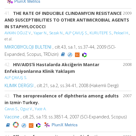
PlumX Metrics
41.
THE RATE OF INDUCIBLE CLINDAMYCIN RESISTANCE
2009
AND SUSCEPTIBILITIES TO OTHER ANTIMICROBIAL AGENTS
IN STAPHYLOCOCCI
AVKAN OĞUZ V.
,
Yapar N.
,
Sezak N.
,
ALP ÇAVUŞ S.
,
KURUTEPE S.
,
Peksel H.
,
et al.
MIKROBIYOLOJI BULTENI
, cilt.43, sa.1, ss.37-44, 2009 (SCI-
Expanded, Scopus, TRDizin)
42.
HIV/AIDS’li Hastalarda Akciğerin Mantar
2008
Enfeksiyonlarına Klinik Yaklaşım
ALP ÇAVUŞ S.
KLIMIK DERGISI
, cilt.21, sa.2, ss.34-41, 2008 (Hakemli Dergi)
43.
The seroprevalence of diphtheria among adults
2007
in Izmir-Turkey.
Cavus S.
,
Oguz V.
,
Yuce A.
Vaccine
, cilt.25, sa.19, ss.3851-4, 2007 (SCI-Expanded, Scopus)
PlumX Metrics