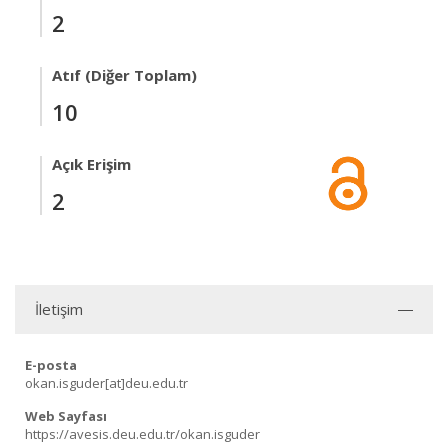
2
Atıf (Diğer Toplam)
10
Açık Erişim
2
İletişim
E-posta
okan.isguder[at]deu.edu.tr
Web Sayfası
https://avesis.deu.edu.tr/okan.isguder