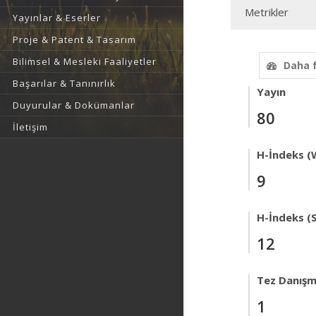
Metrikler
Yayınlar & Eserler
Proje & Patent & Tasarım
Bilimsel & Mesleki Faaliyetler
Daha 
Başarılar & Tanınırlık
Yayın
Duyurular & Dokümanlar
80
İletişim
H-İndeks (
9
H-İndeks (
12
Tez Danışm
1