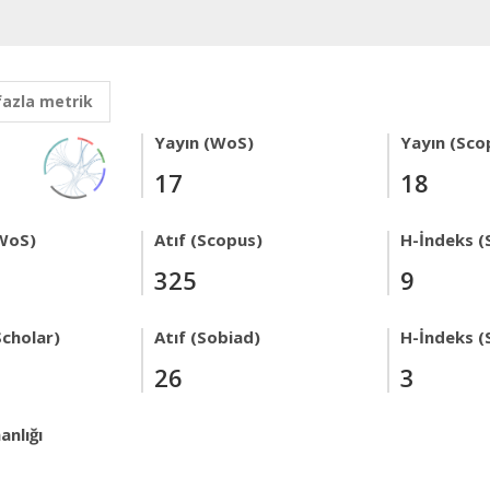
fazla metrik
Yayın (WoS)
Yayın (Sco
17
18
WoS)
Atıf (Scopus)
H-İndeks (
325
9
Scholar)
Atıf (Sobiad)
H-İndeks (
26
3
anlığı