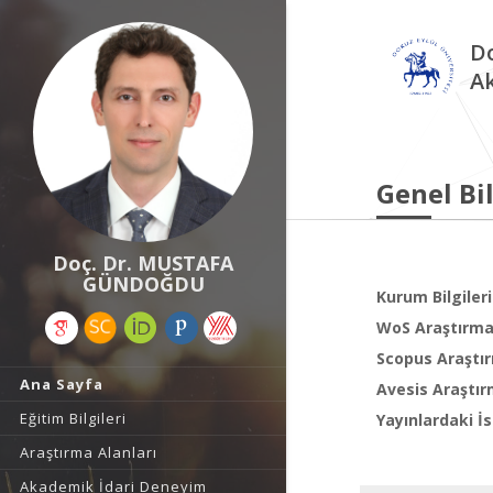
Do
A
Genel Bil
Doç. Dr. MUSTAFA
GÜNDOĞDU
Kurum Bilgileri
WoS Araştırma 
Scopus Araştır
Ana Sayfa
Avesis Araştır
Eğitim Bilgileri
Yayınlardaki İs
Araştırma Alanları
Akademik İdari Deneyim