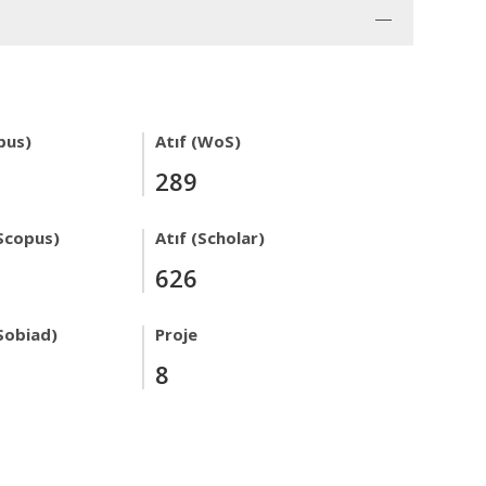
pus)
Atıf (WoS)
289
Scopus)
Atıf (Scholar)
626
Sobiad)
Proje
8