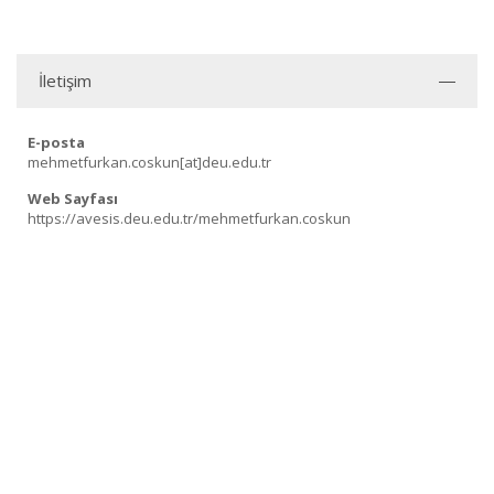
İletişim
E-posta
mehmetfurkan.coskun[at]deu.edu.tr
Web Sayfası
https://avesis.deu.edu.tr/mehmetfurkan.coskun