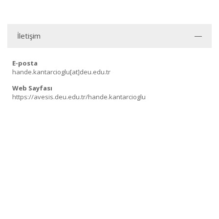
İletişim
E-posta
hande.kantarcioglu[at]deu.edu.tr
Web Sayfası
https://avesis.deu.edu.tr/hande.kantarcioglu