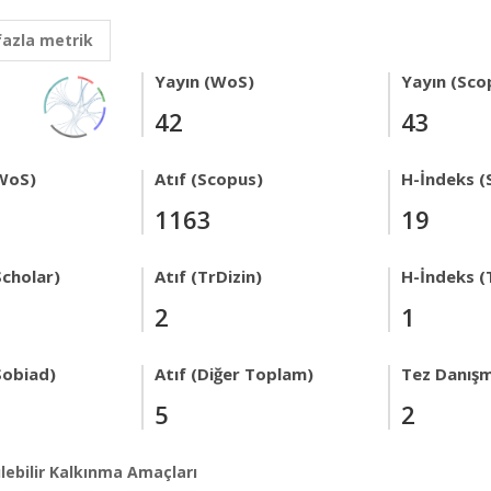
fazla metrik
Yayın (WoS)
Yayın (Sco
42
43
WoS)
Atıf (Scopus)
H-İndeks (
1163
19
Scholar)
Atıf (TrDizin)
H-İndeks (
2
1
Sobiad)
Atıf (Diğer Toplam)
Tez Danışm
5
2
lebilir Kalkınma Amaçları