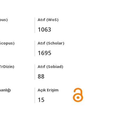
pus)
Atıf (WoS)
1063
Scopus)
Atıf (Scholar)
1695
TrDizin)
Atıf (Sobiad)
88
anlığı
Açık Erişim
15