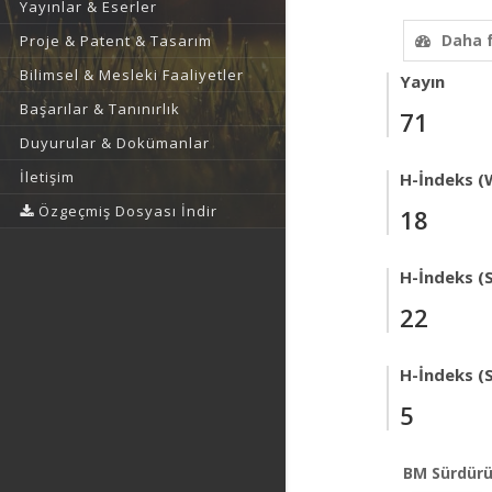
Yayınlar & Eserler
Daha 
Proje & Patent & Tasarım
Bilimsel & Mesleki Faaliyetler
Yayın
Başarılar & Tanınırlık
71
Duyurular & Dokümanlar
İletişim
H-İndeks (
Özgeçmiş Dosyası İndir
18
H-İndeks (
22
H-İndeks (
5
BM Sürdürü