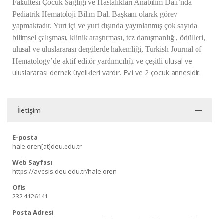
Fakültesi Çocuk Sağlığı ve Hastalıkları Anabilim Dalı’nda
Pediatrik Hematoloji Bilim Dalı Başkanı olarak görev
yapmaktadır. Yurt içi ve yurt dışında yayınlanmış çok sayıda
bilimsel çalışması, klinik araştırması, tez danışmanlığı, ödülleri,
ulusal ve uluslararası dergilerde hakemliği, Turkish Journal of
ulusal ve
Hematology’de aktif editör yardımcılığı ve çeşitli
uluslararası
dernek üyelikleri vardır. Evli ve 2 çocuk annesidir.
İletişim
E-posta
hale.oren[at]deu.edu.tr
Web Sayfası
https://avesis.deu.edu.tr/hale.oren
Ofis
232 4126141
Posta Adresi