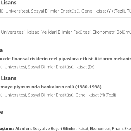
 Lisans
ül Üniversitesi, Sosyal Bilimler Enstitüsü, Genel İktisat (Yl) (Tezli), T
niversitesi, İktisadi Ve İdari Bilimler Fakültesi, Ekonometri Bölümü
a
xxde finansal risklerin reel piyaslara etkisi: Aktarım mekani
l Üniversitesi, Sosyal Bilimler Enstitüsü, İktisat (Dr)
 Lisans
rmaye piyasasında bankaların rolü (1980-1998)
l Üniversitesi, Sosyal Bilimler Enstitüsü, Genel İktisat (Yl) (Tezli)
ce
aştırma Alanları:
Sosyal ve Beşeri Bilimler, İktisat, Ekonometri, Finans Ek