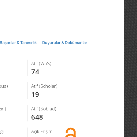
Başarılar & Tanınırlık
Duyurular & Dokümanlar
Atıf (WoS)
74
pus)
Atıf (Scholar)
19
in)
Atıf (Sobiad)
648
ğı
Açık Erişim