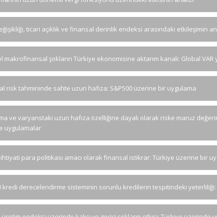
eğişikliği, ticari açıklık ve finansal derinlik endeksi arasındaki etkileşimin an
l makrofinansal şokların Türkiye ekonomisine aktarım kanalı: Global VAR 
al risk tahmininde sahte uzun hafıza: S&P500 üzerine bir uygulama
ma ve varyanstaki uzun hafıza özelliğine dayalı olarak riske maruz değerin 
e uygulamalar
htiyati para politikası amacı olarak finansal istikrar: Türkiye üzerine bir 
I kredi derecelendirme sisteminin sorunlu kredilerin tespitindeki yeterliliği
 üretim endeksi üzerinde kalıcı ve geçici şokların etkisi: Türkiye üzerinde