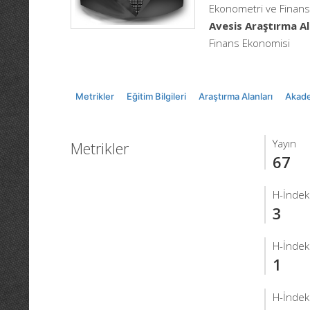
Ekonometri ve Finans, 
Avesis Araştırma Al
Finans Ekonomisi
Metrikler
Eğitim Bilgileri
Araştırma Alanları
Akade
Yayın
Metrikler
67
H-İndek
3
H-İndek
1
H-İndek