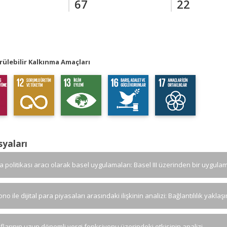
67
22
ülebilir Kalkınma Amaçları
syaları
ra politikası aracı olarak basel uygulamaları: Basel III üzerinden bir uygula
ono ile dijital para piyasaları arasındaki ilişkinin analizi: Bağlantılılık yaklaş
aflarının uzun dönemli vergi fonksiyonu üzerindeki etkisinin analizi