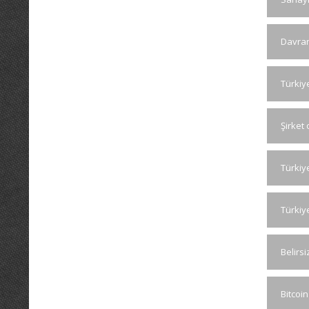
Davran
Türkiy
Şirket 
Türkiy
Türkiye
Belirsi
Bitcoin