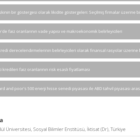
iskinin bir göstergesi olarak likidite göstergeleri: Seçilmiş firmalar üzerine b
e'de faiz oranlarının vade yapısı ve makroekonomik belirleyicileri
redi derecelendirmelerinin belirleyicileri olarak finansal rasyolar üzerine 
i kredileri faiz oranlarının risk esaslı fiyatlaması
rd and poor's 500 enerji hisse senedi piyasası ile ABD tahvil piyasası aras
a
ül Üniversitesi, Sosyal Bilimler Enstitüsü, İktisat (Dr), Türkiye