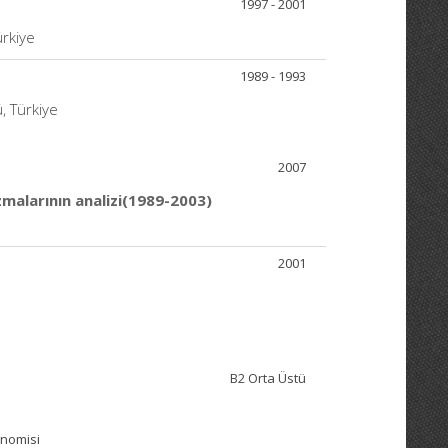
1997 - 2001
ürkiye
1989 - 1993
, Türkiye
2007
zmalarının analizi(1989-2003)
2001
B2 Orta Üstü
onomisi