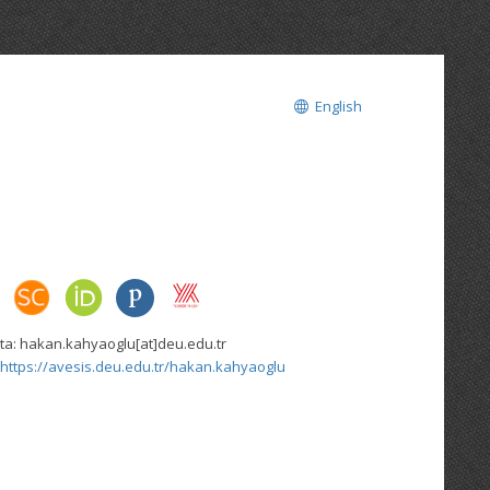
English
ta:
hakan.kahyaoglu[at]deu.edu.tr
https://avesis.deu.edu.tr/hakan.kahyaoglu