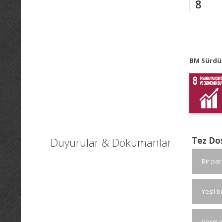
8
BM Sürdür
Duyurular & Dokümanlar
Tez Do
Bir pa
Yeşil b
Vergi 