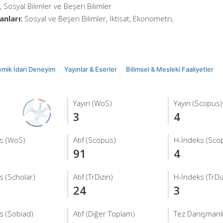
Sosyal Bilimler ve Beşeri Bilimler
anları:
Sosyal ve Beşeri Bilimler, İktisat, Ekonometri,
mik İdari Deneyim
Yayınlar & Eserler
Bilimsel & Mesleki Faaliyetler
Yayın (WoS)
Yayın (Scopus)
3
4
s (WoS)
Atıf (Scopus)
H-İndeks (Sco
91
4
s (Scholar)
Atıf (TrDizin)
H-İndeks (TrDiz
24
3
s (Sobiad)
Atıf (Diğer Toplam)
Tez Danışmanlı