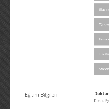
İflas r
Türkiy
Firma k
Tüketic
Standa
Eğitim Bilgileri
Doktor
Dokuz Eyl