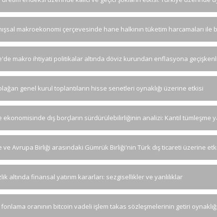
ışsal makroekonomi çerçevesinde hane halkının tüketim harcamaları ile bor
e'de makro ihtiyati politikalar altında döviz kurundan enflasyona geçişken
olağan genel kurul toplantıların hisse senetleri oynaklığı üzerine etkisi
e ekonomisinde dış borçların sürdürülebilirliğinin analizi: Kantil tümleşme y
 ve Avrupa Birliği arasındaki Gümrük Birliği'nin Türk dış ticareti üzerine etk
zlik altında finansal yatırım kararları: sezgisellikler ve yanlılıklar
 fonlama oranının bitcoin vadeli işlem takas sözleşmelerinin getiri oynaklığ