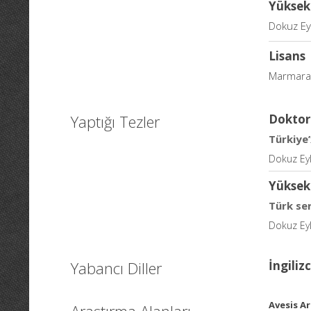
Yüksek
Dokuz Eyl
Lisans
Marmara Ü
Yaptığı Tezler
Doktor
Türkiye’
Dokuz Eylü
Yüksek
Türk se
Dokuz Eylü
Yabancı Diller
İngiliz
Avesis Ar