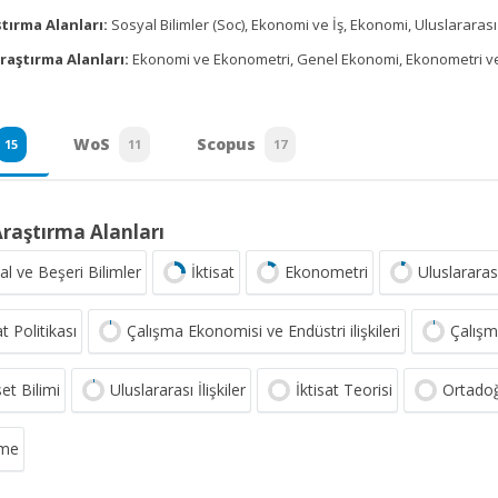
tırma Alanları:
Sosyal Bilimler (Soc), Ekonomi ve İş, Ekonomi, Uluslararası İ
raştırma Alanları:
Ekonomi ve Ekonometri, Genel Ekonomi, Ekonometri ve F
WoS
Scopus
15
11
17
Araştırma Alanları
al ve Beşeri Bilimler
İktisat
Ekonometri
Uluslararası
at Politikası
Çalışma Ekonomisi ve Endüstri ilişkileri
Çalış
et Bilimi
Uluslararası İlişkiler
İktisat Teorisi
Ortadoğ
tme