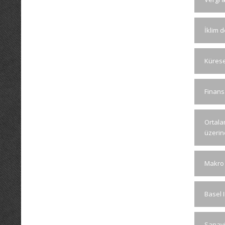
İklim d
Kürese
Finans
Ortala
üzerin
Makro i
Basel I
Sanayi