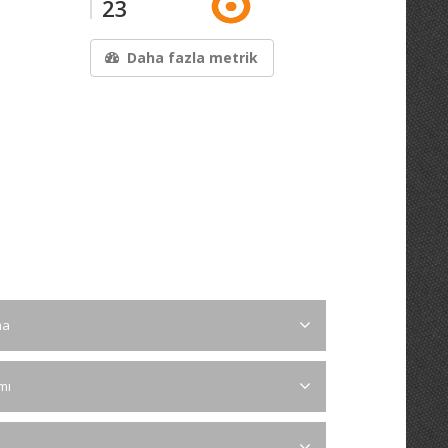
23
Daha fazla metrik
ma
ımı