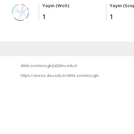
Yayın (WoS)
Yayın (Sco
1
1
dilek.sonmezoglu[at]deu.edu.tr
https://avesis.deu.edu.tr/dilek.sonmezoglu