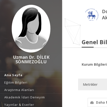
Do
A
Genel Bil
Uzman Dr. DİLEK
SÖNMEZOĞLU
Kurum Bilgileri
Ana Sayfa
Eğitim Bilgileri
Metrikler
Araştırma Alanları
Akademik İdari Deneyim
Daha 
Yayınlar & Eserler