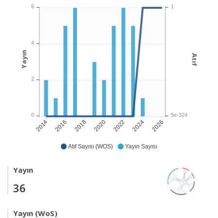
1
6
4
Yayın
Atıf
2
5e-324
0
2016
2018
2020
2022
2024
2026
2014
Atıf Sayısı (WOS)
Yayın Sayısı
Yayın
36
Yayın (WoS)