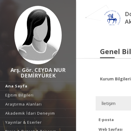
Do
A
Genel Bil
Arş. Gör. CEYDA NUR
DEMİRYÜREK
Kurum Bilgileri
Ana Sayfa
Eğitim Bilgileri
İletişim
Araştırma Alanları
Akademik İdari Deneyim
E-posta
Yayınlar & Eserler
Web Sayfası