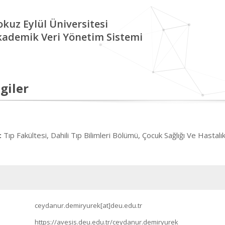
kuz Eylül Üniversitesi
kademik Veri Yönetim Sistemi
giler
Tıp Fakültesi, Dahili Tıp Bilimleri Bölümü, Çocuk Sağlığı Ve Hastalık
:
ceydanur.demiryurek[at]deu.edu.tr
https://avesis.deu.edu.tr/ceydanur.demiryurek