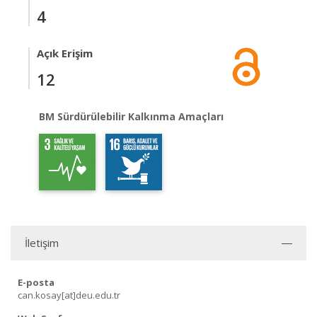
4
Açık Erişim
12
BM Sürdürülebilir Kalkınma Amaçları
İletişim
E-posta
can.kosay[at]deu.edu.tr