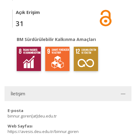
Açık Erişim
31
BM Sürdürülebilir Kalkınma Amaçları
İletişim
E-posta
binnur.goren[at]deu.edu.tr
Web Sayfası
https://avesis.deu.edu.tr/binnur.goren