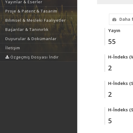
Yayınlar & Eserler
Proje & Patent & Tasarım
Daha 
Bilimsel & Mesleki Faaliyetler
Başarılar & Tanınırlık
Yayın
Duyurular & Dokümanlar
55
İletişim
H-İndeks (
Özgeçmiş Dosyası İndir
2
H-İndeks (
2
H-İndeks (
5