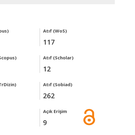
pus)
Atıf (WoS)
117
Scopus)
Atıf (Scholar)
12
TrDizin)
Atıf (Sobiad)
262
Açık Erişim
9