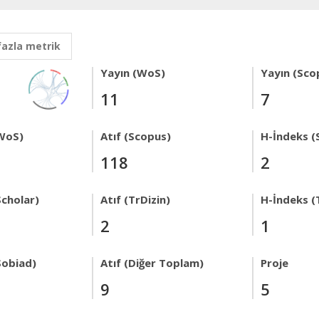
fazla metrik
Yayın (WoS)
Yayın (Sco
11
7
WoS)
Atıf (Scopus)
H-İndeks (
118
2
Scholar)
Atıf (TrDizin)
H-İndeks (
2
1
Sobiad)
Atıf (Diğer Toplam)
Proje
9
5