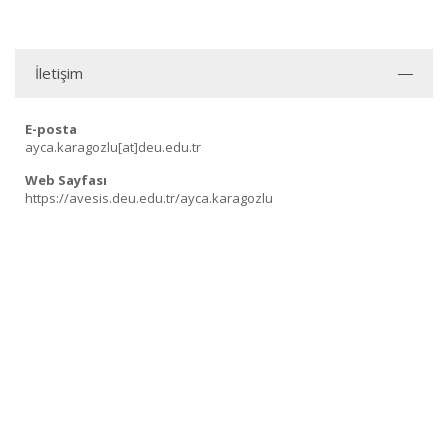
İletişim
E-posta
ayca.karagozlu[at]deu.edu.tr
Web Sayfası
https://avesis.deu.edu.tr/ayca.karagozlu