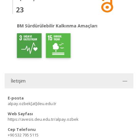
23
BM Sürdürülebilir Kalkınma Amaçları
İletişim
E-posta
alpay.ozbek[at]deu.edu.tr
Web Sayfası
https://avesis.deu.edu.tr/alpay.ozbek
Cep Telefonu
+90 532 795 5115