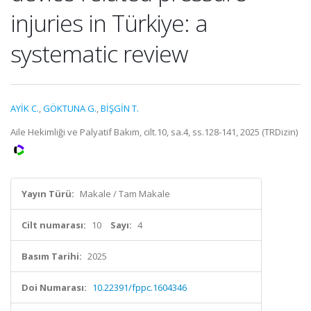
injuries in Türkiye: a
systematic review
AYİK C.
,
GÖKTUNA G.
,
BİŞGİN T.
Aile Hekimliği ve Palyatif Bakım, cilt.10, sa.4, ss.128-141, 2025 (TRDizin)
Yayın Türü:
Makale / Tam Makale
Cilt numarası:
10
Sayı:
4
Basım Tarihi:
2025
Doi Numarası:
10.22391/fppc.1604346