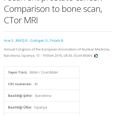
Comparison to bone scan,
CTor MRI
Acar E.
,
BEKİŞ R.
,
Ozdogan O.
,
Polack B.
Annual Congress of the European-Association-of-Nuclear-Medicine,
Barcelona, İspanya, 15 - 19 Ekim 2016, cilt.43, (Özet Bildiri)
Yayın Türü:
Bildiri / Özet Bildiri
Cilt numarası:
43
Basıldığı Şehir:
Barcelona
Basıldığı Ülke:
İspanya