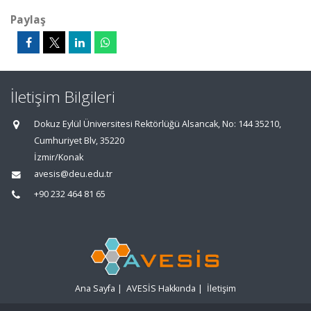
Paylaş
İletişim Bilgileri
Dokuz Eylül Üniversitesi Rektörlüğü Alsancak, No: 144 35210,
Cumhuriyet Blv, 35220
İzmir/Konak
avesis@deu.edu.tr
+90 232 464 81 65
Ana Sayfa
|
AVESİS Hakkında
|
İletişim