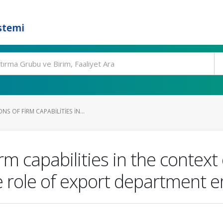
stemi
 OF FIRM CAPABILITIES IN...
m capabilities in the context 
he role of export department 