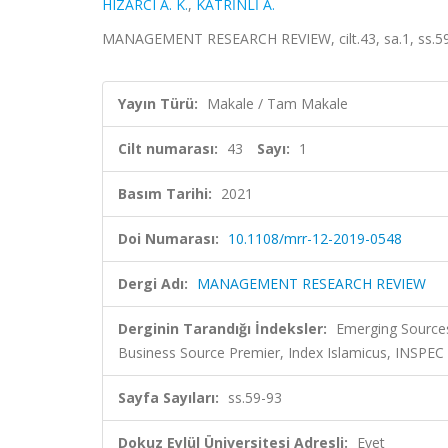
HIZARCI A. K.
,
KATRİNLİ A.
MANAGEMENT RESEARCH REVIEW, cilt.43, sa.1, ss.59
Yayın Türü:
Makale / Tam Makale
Cilt numarası:
43
Sayı:
1
Basım Tarihi:
2021
Doi Numarası:
10.1108/mrr-12-2019-0548
Dergi Adı:
MANAGEMENT RESEARCH REVIEW
Derginin Tarandığı İndeksler:
Emerging Sources
Business Source Premier, Index Islamicus, INSPEC
Sayfa Sayıları:
ss.59-93
Dokuz Eylül Üniversitesi Adresli:
Evet