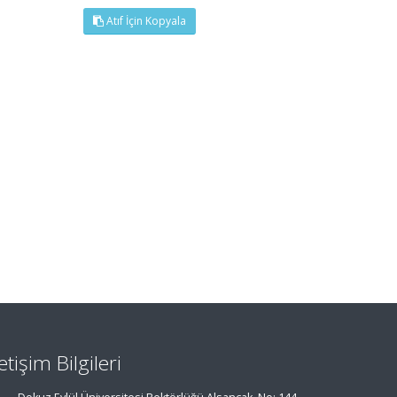
Atıf İçin Kopyala
letişim Bilgileri