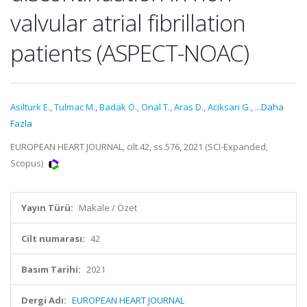
valvular atrial fibrillation
patients (ASPECT-NOAC)
Asilturk E.
,
Tulmac M.
,
Badak Ö.
,
Onal T.
,
Aras D.
,
Aciksari G.
,
...Daha
Fazla
EUROPEAN HEART JOURNAL, cilt.42, ss.576, 2021 (SCI-Expanded,
Scopus)
Yayın Türü:
Makale / Özet
Cilt numarası:
42
Basım Tarihi:
2021
Dergi Adı:
EUROPEAN HEART JOURNAL