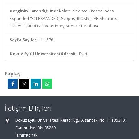
Derginin Tarandığı İndeksler:
Science Citation Index
Expanded (SCI-EXPANDED), Scopus, BIOSIS, CAB Abstracts,
EMBASE, MEDLINE, Veterinary Science Database
Sayfa Sayıları:
ss.576
Dokuz Eylül Üniversitesi Adresli:
Evet
Paylaş
İletişim Bilgileri
Dokuz Eylül Üniversitesi Rektörlüğü Alsancak, No: 144 35210,
Cumhuriyet Blv, 35220
İzmir/Konak