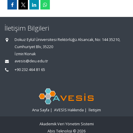
İletişim Bilgileri
Dokuz Eylül Üniversitesi Rektörlüğü Alsancak, No: 144 35210,
Cumhuriyet Blv, 35220
İzmir/Konak
avesis@deu.edu.tr
+90 232 464 81 65
Ana Sayfa
|
AVESİS Hakkında
|
İletişim
Akademik Veri Yönetim Sistemi
Abis Teknoloji
© 2026