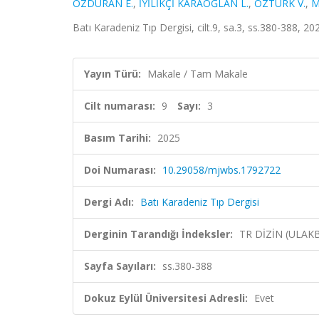
ÖZDURAN E.
,
İYİLİKÇİ KARAOĞLAN L.
,
ÖZTÜRK V.
,
M
Batı Karadeniz Tıp Dergisi, cilt.9, sa.3, ss.380-388, 20
Yayın Türü:
Makale / Tam Makale
Cilt numarası:
9
Sayı:
3
Basım Tarihi:
2025
Doi Numarası:
10.29058/mjwbs.1792722
Dergi Adı:
Batı Karadeniz Tıp Dergisi
Derginin Tarandığı İndeksler:
TR DİZİN (ULAK
Sayfa Sayıları:
ss.380-388
Dokuz Eylül Üniversitesi Adresli:
Evet