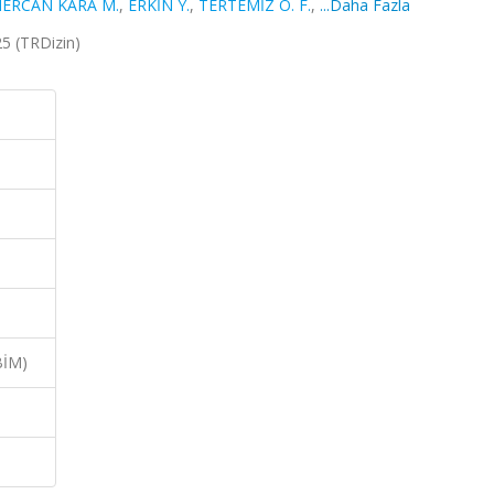
ERCAN KARA M.
,
ERKİN Y.
,
TERTEMİZ O. F.
,
...Daha Fazla
25 (TRDizin)
BİM)