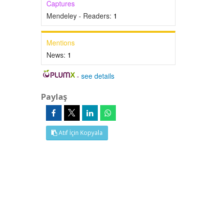
Captures
Mendeley - Readers:
1
Mentions
News:
1
-
see details
Paylaş
Atıf İçin Kopyala