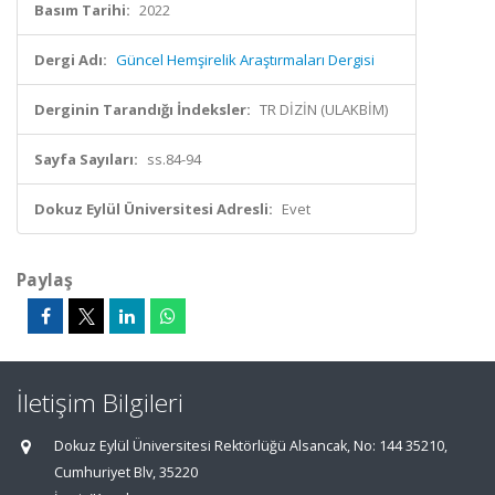
Basım Tarihi:
2022
Dergi Adı:
Güncel Hemşirelik Araştırmaları Dergisi
Derginin Tarandığı İndeksler:
TR DİZİN (ULAKBİM)
Sayfa Sayıları:
ss.84-94
Dokuz Eylül Üniversitesi Adresli:
Evet
Paylaş
İletişim Bilgileri
Dokuz Eylül Üniversitesi Rektörlüğü Alsancak, No: 144 35210,
Cumhuriyet Blv, 35220