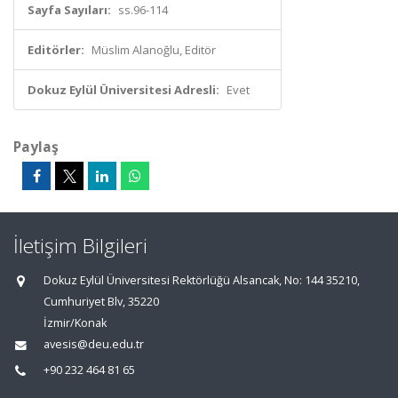
Sayfa Sayıları:
ss.96-114
Editörler:
Müslim Alanoğlu, Editör
Dokuz Eylül Üniversitesi Adresli:
Evet
Paylaş
İletişim Bilgileri
Dokuz Eylül Üniversitesi Rektörlüğü Alsancak, No: 144 35210,
Cumhuriyet Blv, 35220
İzmir/Konak
avesis@deu.edu.tr
+90 232 464 81 65