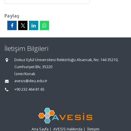
Paylaş
İletişim Bilgileri
Dokuz Eylül Üniversitesi Rektörlüğü Alsancak, No: 144 35210,
Cumhuriyet Blv, 35220
İzmir/Konak
avesis@deu.edu.tr
+90 232 464 81 65
Ana Sayfa
|
AVESİS Hakkında
|
İletişim