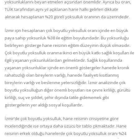
yoksunluklarını beyan etmeleri açısından önemlidir. Ayrıca bu oran,
TÜİK tarafından aynı yıl açıklanan hane halkı gelirleri dikkate
alınarak hesaplanan %20 göreli yoksulluk oranının da üzerindedir.
İzmir için hesaplanan çok boyutlu yoksulluk oranı içinde en büyük
paya sahip
yoksunluk %38 ile eğitim boyutundadır. Bu yoksunluğu
belirleyen gösterge hane reisinin eğitim düzeyinin düşük olmasıdır.
Çok boyutlu yoksulluk oranına ikinci en büyük katkı sağlık koşulları
ile
ilgili yaşanan yoksunluklardan gelmektedir. Sağlık koşullarında
yaşanan yoksunluklar içinde en önemli göstergeler hanede kronik
rahatsızlığı olan bireylerin varlığı, hanede faaliyeti kısıtlanmış
bireylerin varlığı ve beslenme yetersizliğidir. İzmir analizinde çok
boyutlu yoksulluğun diğer önemli boyutları ise çevre kirliliği, gürültü
kirliliği, suç ve şiddet, şehir dışında tatile gidememek gibi
göstergelerin yer aldığı sosyal koşullardır.
İzmir’de çok boyutlu yoksulluk, hane reisinin cinsiyetine göre
incelendiğinde ise ortaya daha üzücü bir tablo çıkmaktadır. Hane
reisinin erkek olduğu hanelerde çok boyutlu yoksulluk oranı %24