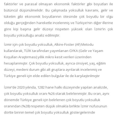
faktörler ve parasal olmayan ekonomik faktörler gibi boyutları ile
bütüncül düşünülmelidir. Bu çalışmada yoksulluk kavramı, gelir ve
tüketim gibi ekonomik boyutlarının ötesinde çok boyutlu bir olgu
olduğu gerçeğinden hareketle incelenmiş ve
Türkiye’nin diğer illerine
göre kişi başına gelir düzeyi nispeten yüksek olan İzmir
’in çok
boyutlu yoksulluğu
analiz edilmiştir.
İzmir için çok boyutlu yoksulluk, Alkire-Foster (AF) Metodu
kullanılarak, TÜİK tarafından yayımlanan GYKA (Gelir ve Yaşam
Koşulları Araştırması) yıllık mikro kesit verileri üzerinden
hesaplanmıştır. Çok boyutlu yoksulluk, ayrıca cinsiyet, yaş, eğitim
düzeyi, medeni durum gibi alt gruplara ayrılarak incelenmiş ve
Türkiye geneli için elde edilen bulgular ile de karşılaştırılmıştır
İzmir’de 2020 yılında, 1282 hane halkı düzeyinde yapılan analizde,
çok boyutlu yoksulluk oranı %26 olarak belirlenmiştir. Bu oran, aynı
dönemde Türkiye geneli için belirlenen çok boyutlu yoksulluk
oranından (%28) nispeten düşük olmakla birlikte İzmir nüfusunun
dörtte birinin temel çok boyutlu yoksulluk göstergelerinde