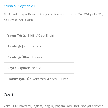
Köksal S.
,
Seymen A. D.
18.Ulusal Sosyal Bilimler Kongresi, Ankara, Türkiye, 24 - 26 Eylül 2025,
ss.1-29, (Özet Bildiri)
Yayın Türü:
Bildiri / Özet Bildiri
Basıldığı Şehir:
Ankara
Basıldığı Ülke:
Türkiye
Sayfa Sayıları:
ss.1-29
Dokuz Eylül Üniversitesi Adresli:
Evet
Özet
Yoksulluk kavramı, eğitim, sağlık, yaşam koşulları, sosyal-çevresel