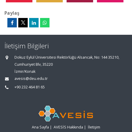
Paylaş
İletişim Bilgileri
Dokuz Eylül Üniversitesi Rektörlüğü Alsancak, No: 144 35210,
Cumhuriyet Blv, 35220
İzmir/Konak
avesis@deu.edu.tr
+90 232 464 81 65
Ana Sayfa
|
AVESİS Hakkında
|
İletişim