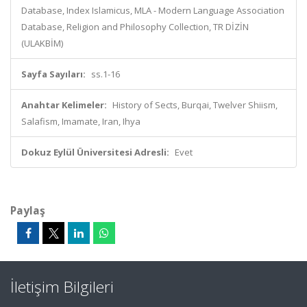
Database, Index Islamicus, MLA - Modern Language Association
Database, Religion and Philosophy Collection, TR DİZİN
(ULAKBİM)
Sayfa Sayıları:
ss.1-16
Anahtar Kelimeler:
History of Sects, Burqai, Twelver Shiism,
Salafism, Imamate, Iran, Ihya
Dokuz Eylül Üniversitesi Adresli:
Evet
Paylaş
İletişim Bilgileri