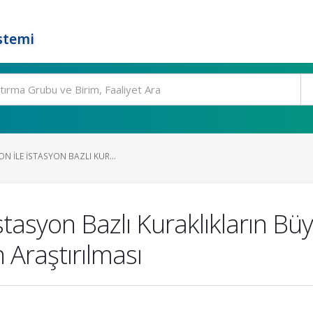
stemi
N ILE İSTASYON BAZLI KUR...
stasyon Bazlı Kuraklıkların Bü
in Araştırılması