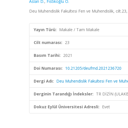
Aslan D.
,
Fıstıkoğlu O.
Deu Muhendislik Fakultesi Fen ve Muhendislik, cilt.23
Yayın Türü:
Makale / Tam Makale
Cilt numarası:
23
Basım Tarihi:
2021
Doi Numarası:
10.21205/deufmd.2021236720
Dergi Adı:
Deu Muhendislik Fakultesi Fen ve Muhe
Derginin Tarandığı İndeksler:
TR DİZİN (ULAK
Dokuz Eylül Üniversitesi Adresli:
Evet