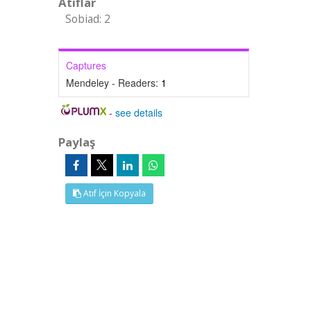
Atıflar
Sobiad: 2
Captures
Mendeley - Readers:
1
-
see details
Paylaş
Atıf İçin Kopyala