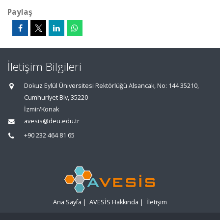
Paylaş
İletişim Bilgileri
Dokuz Eylül Üniversitesi Rektörlüğü Alsancak, No: 144 35210,
Cumhuriyet Blv, 35220
İzmir/Konak
avesis@deu.edu.tr
+90 232 464 81 65
Ana Sayfa
|
AVESİS Hakkında
|
İletişim