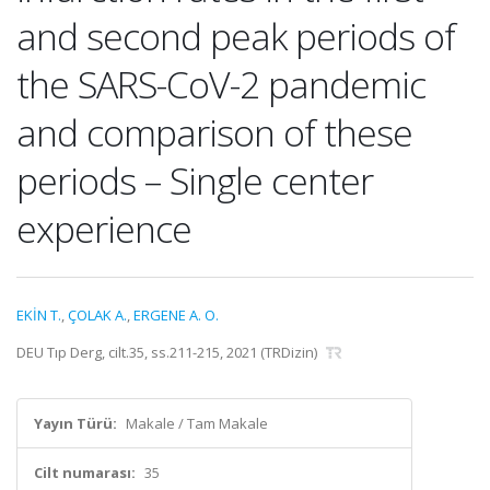
and second peak periods of
the SARS-CoV-2 pandemic
and comparison of these
periods – Single center
experience
EKİN T.
,
ÇOLAK A.
,
ERGENE A. O.
DEU Tıp Derg, cilt.35, ss.211-215, 2021 (TRDizin)
Yayın Türü:
Makale / Tam Makale
Cilt numarası:
35