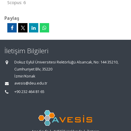
Scopus: 6
Paylaş
İletişim Bilgileri
Dokuz Eylül Üniversitesi Rektörlüğü Alsancak, No: 144 35210,
Cumhuriyet Blv, 35220
İzmir/Konak
avesis@deu.edu.tr
+90 232 464 81 65