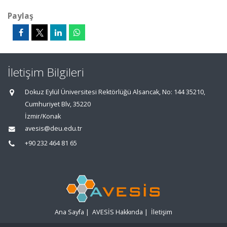
Paylaş
İletişim Bilgileri
Dokuz Eylül Üniversitesi Rektörlüğü Alsancak, No: 144 35210,
Cumhuriyet Blv, 35220
İzmir/Konak
avesis@deu.edu.tr
+90 232 464 81 65
Ana Sayfa
|
AVESİS Hakkında
|
İletişim