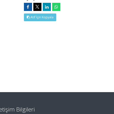
Atıf İçin Kopyala
letişim Bilgileri